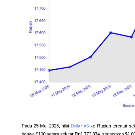
Pada 25 Mei 2026, nilai 
Dollar AS
 ke Rupiah tercatat se
bahwa $100 setara sekitar Rp1.773.974, sedangkan $1.00