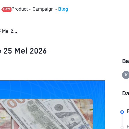
s
Product
Campaign
Blog
Beta
Harga Dollar Hari Ini: Update 25 Mei 2026
e 25 Mei 2026
Ba
Da
P
H