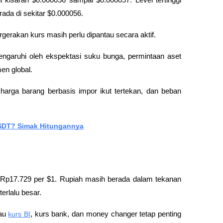
 kisaran $0.000056 sampai $0.000057. Level tertinggi 
ada di sekitar $0.000056. 
pergerakan kurs masih perlu dipantau secara aktif.
pengaruhi oleh ekspektasi suku bunga, permintaan aset 
en global. 
harga barang berbasis impor ikut tertekan, dan beban 
USDT? Simak Hitungannya
ar Rp17.729 per $1. Rupiah masih berada dalam tekanan 
erlalu besar. 
au 
kurs BI
, kurs bank, dan money changer tetap penting 