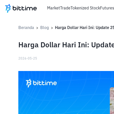
Market
Trade
Tokenized Stock
Future
Beranda
Blog
>
>
Harga Dollar Hari Ini: Updat
2026-05-25