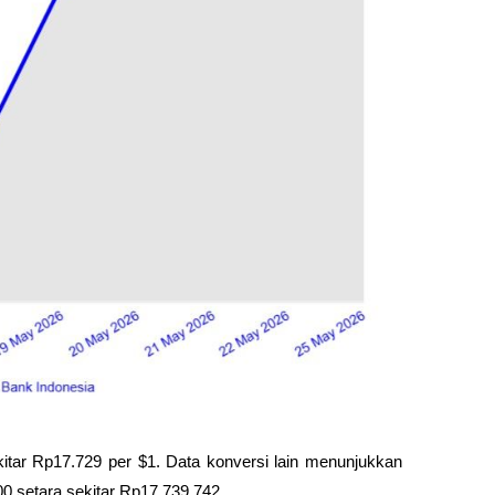
kitar Rp17.729 per $1. Data konversi lain menunjukkan 
0 setara sekitar Rp17.739.742.