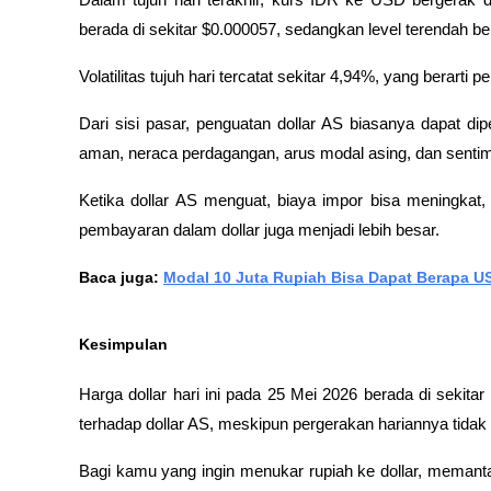
Dalam tujuh hari terakhir, kurs IDR ke USD bergerak di
berada di sekitar $0.000057, sedangkan level terendah ber
Volatilitas tujuh hari tercatat sekitar 4,94%, yang berarti 
Dari sisi pasar, penguatan dollar AS biasanya dapat di
aman, neraca perdagangan, arus modal asing, dan sentim
Ketika dollar AS menguat, biaya impor bisa meningkat, 
pembayaran dalam dollar juga menjadi lebih besar.
Baca juga: 
Modal 10 Juta Rupiah Bisa Dapat Berapa 
Kesimpulan
Harga dollar hari ini pada 25 Mei 2026 berada di sekit
terhadap dollar AS, meskipun pergerakan hariannya tidak t
Bagi kamu yang ingin menukar rupiah ke dollar, memant