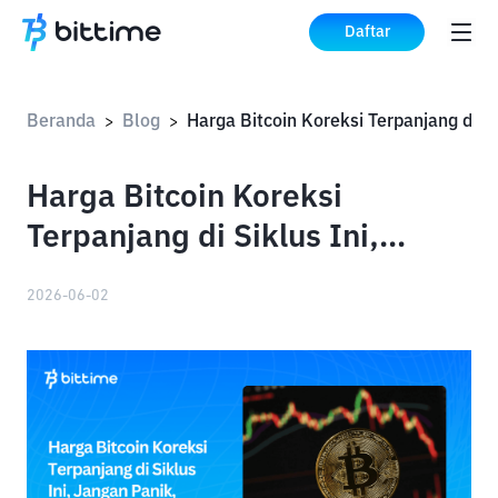
Daftar
Beranda
Blog
Harga
>
>
Harga Bitcoin Koreksi
Terpanjang di Siklus Ini,
Jangan Panik, Sejarah Bilang
2026-06-02
Gini!