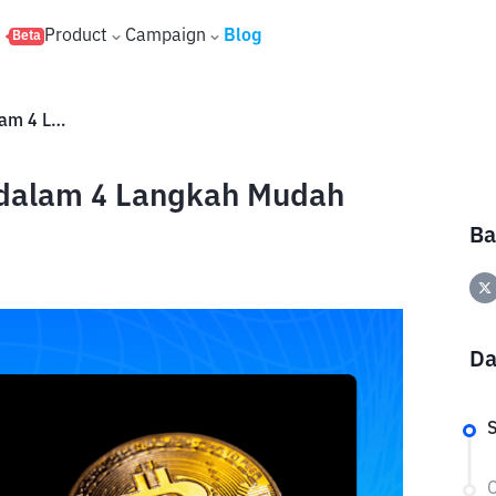
s
Product
Campaign
Blog
Beta
Cara Staking BTC di Bittime dalam 4 Langkah Mudah
e dalam 4 Langkah Mudah
Ba
Da
S
C