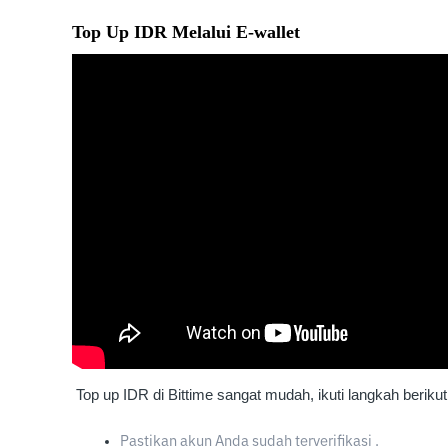
Top Up IDR Melalui E-wallet
Top up IDR di Bittime sangat mudah, ikuti langkah berikut
Pastikan akun Anda sudah terverifikasi . 