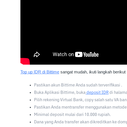
Top up IDR di Bittime
sangat mudah, ikuti langkah berikut 
Pastikan akun Bittime Anda sudah terverifikasi . 
Buka Aplikasi Bittime, buka
deposit IDR
 di halam
Pilih rekening Virtual Bank, copy salah satu VA ba
Pastikan Anda mentransfer menggunakan metode tr
Minimal deposit mulai dari 10.000 rupiah.
Dana yang Anda transfer akan dikreditkan ke dom