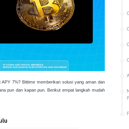
C
C
C
C
A
t APY 7%? Bittime memberikan solusi yang aman dan
mana pun dan kapan pun. Berikut empat langkah mudah
M
P
ulu