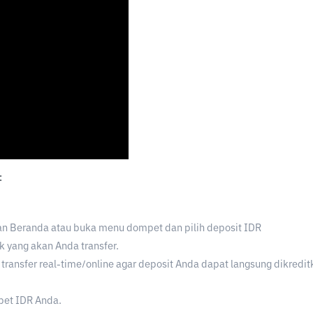
:
an Beranda atau buka menu dompet dan pilih deposit IDR
nk yang akan Anda transfer.
ansfer real-time/online agar deposit Anda dapat langsung dikredit
pet IDR Anda.