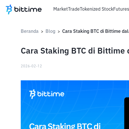
Market
Trade
Tokenized Stock
Future
Beranda
Blog
>
>
Cara Staking BTC di Bittim
2026-02-12