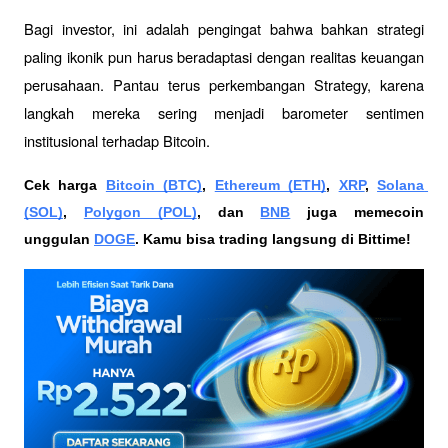
Bagi investor, ini adalah pengingat bahwa bahkan strategi 
paling ikonik pun harus beradaptasi dengan realitas keuangan 
perusahaan. Pantau terus perkembangan Strategy, karena 
langkah mereka sering menjadi barometer sentimen 
institusional terhadap Bitcoin.
Cek harga 
Bitcoin (BTC)
, 
Ethereum (ETH)
, 
XRP
, 
Solana 
(SOL)
, 
Polygon (POL)
, dan 
BNB
 juga memecoin 
unggulan 
DOGE
. Kamu bisa trading langsung di Bittime!