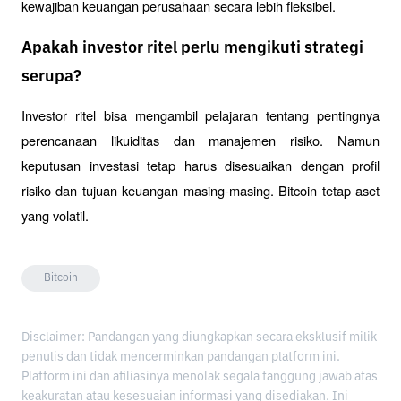
kewajiban keuangan perusahaan secara lebih fleksibel.
Apakah investor ritel perlu mengikuti strategi
serupa?
Investor ritel bisa mengambil pelajaran tentang pentingnya 
perencanaan likuiditas dan manajemen risiko. Namun 
keputusan investasi tetap harus disesuaikan dengan profil 
risiko dan tujuan keuangan masing-masing. Bitcoin tetap aset 
yang volatil.
Bitcoin
Disclaimer: Pandangan yang diungkapkan secara eksklusif milik
penulis dan tidak mencerminkan pandangan platform ini.
Platform ini dan afiliasinya menolak segala tanggung jawab atas
keakuratan atau kesesuaian informasi yang disediakan. Ini