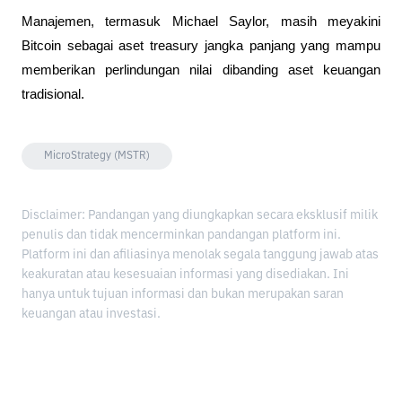
Manajemen, termasuk Michael Saylor, masih meyakini 
Bitcoin sebagai aset treasury jangka panjang yang mampu 
memberikan perlindungan nilai dibanding aset keuangan 
tradisional.
MicroStrategy (MSTR)
Disclaimer: Pandangan yang diungkapkan secara eksklusif milik
penulis dan tidak mencerminkan pandangan platform ini.
Platform ini dan afiliasinya menolak segala tanggung jawab atas
keakuratan atau kesesuaian informasi yang disediakan. Ini
hanya untuk tujuan informasi dan bukan merupakan saran
keuangan atau investasi.