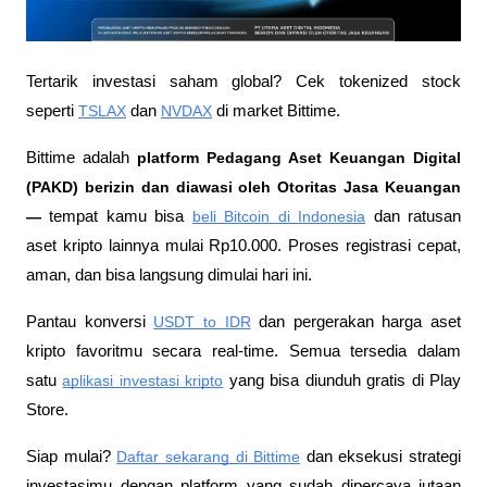
Tertarik investasi saham global? Cek tokenized stock 
seperti 
TSLAX
 dan 
NVDAX
 di market Bittime.
Bittime adalah
 platform Pedagang Aset Keuangan Digital 
(PAKD) berizin dan diawasi oleh Otoritas Jasa Keuangan 
—
 tempat kamu bisa
beli Bitcoin di Indonesia
 dan ratusan 
aset kripto lainnya mulai Rp10.000. Proses registrasi cepat, 
aman, dan bisa langsung dimulai hari ini.
Pantau konversi
USDT to IDR
 dan pergerakan harga aset 
kripto favoritmu secara real-time. Semua tersedia dalam 
satu
aplikasi investasi kripto
 yang bisa diunduh gratis di Play 
Store.
Siap mulai?
Daftar sekarang di Bittime
 dan eksekusi strategi 
investasimu dengan platform yang sudah dipercaya jutaan 