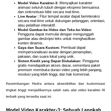
Model Video Karakter-3: 
Menyajikan karakter 
animasi seluruh tubuh dengan ekspresi bernuansa 
dan sinkronisasi bibir secara real-time.
Live Avatar : 
Fitur tempat avatar dapat berinteraksi 
secara real-time untuk dukungan pelanggan, orientasi, 
atau pelatihan interaktif.
Model Gambar-ke-Video dan Teks-ke-Video: 
Pengguna dapat memulai dengan mengunggah 
gambar atau deskripsi teks untuk menghasilkan 
konten dinamis.
Gaya dan Suara Kustom: 
Pembuat dapat 
mempersonalisasi avatar dengan penampilan, 
pakaian, dan suara lokal yang unik.
Sistem Kredit yang Dapat Diskalakan: 
Pengguna 
gratis mendapatkan akses dasar, sementara paket 
premium membuka durasi video yang lebih panjang, 
resolusi yang lebih tinggi, dan hak komersial.
Keseimbangan Hedra antara aksesibilitas dan kustomisasi 
tingkat tinggi menjadikannya salah satu alat video karakter AI 
terbaik yang tersedia saat ini.
Model Video Karakter-3: Sebuah Langkah