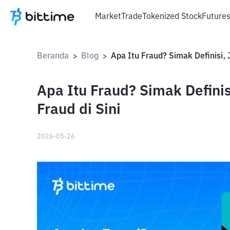
Market
Trade
Tokenized Stock
Future
Beranda
Blog
>
>
Apa Itu Fraud? Simak Definis
Fraud di Sini
2026-05-26