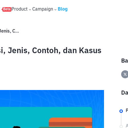
s
Product
Campaign
Blog
Beta
Apa Itu Fraud? Simak Definisi, Jenis, Contoh, dan Kasus Fraud di Sini
i, Jenis, Contoh, dan Kasus
Ba
Da
P
A