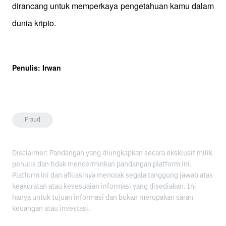
dirancang untuk memperkaya pengetahuan kamu dalam 
dunia kripto.
Penulis: Irwan
Fraud
Disclaimer: Pandangan yang diungkapkan secara eksklusif milik
penulis dan tidak mencerminkan pandangan platform ini.
Platform ini dan afiliasinya menolak segala tanggung jawab atas
keakuratan atau kesesuaian informasi yang disediakan. Ini
hanya untuk tujuan informasi dan bukan merupakan saran
keuangan atau investasi.