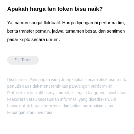
Apakah harga fan token bisa naik?
Ya, namun sangat fluktuatif. Harga dipengaruhi performa tim,
berita transfer pemain, jadwal turnamen besar, dan sentimen
pasar kripto secara umum.
Fan Token
Disclaimer: Pandangan yang diungkapkan secara eksklusif milik
penulis dan tidak mencerminkan pandangan platform ini.
Platform ini dan afiliasinya menolak segala tanggung jawab atas
keakuratan atau kesesuaian informasi yang disediakan. Ini
hanya untuk tujuan informasi dan bukan merupakan saran
keuangan atau investasi.