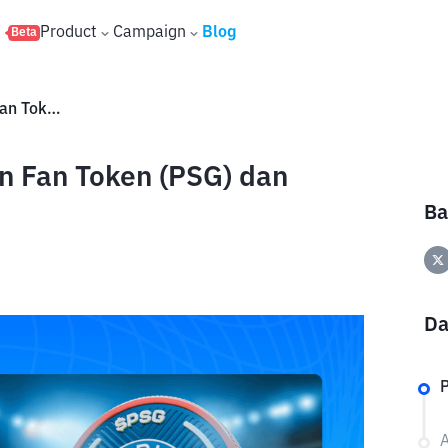
s
Product
Campaign
Blog
Beta
Cara Beli Paris Saint-Germain Fan Token (PSG) dan Potensi Harganya
in Fan Token (PSG) dan
Ba
Da
P
A