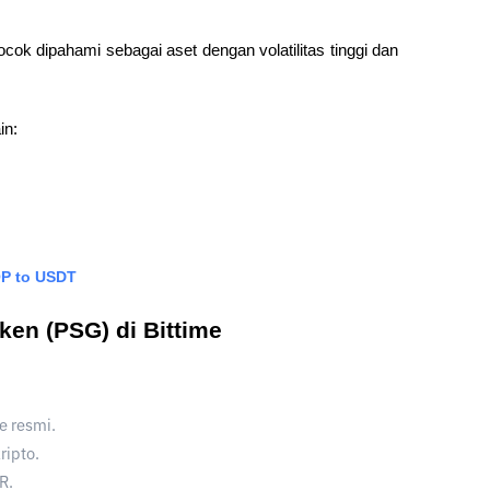
ok dipahami sebagai aset dengan volatilitas tinggi dan
in:
OP to USDT
ken (PSG) di Bittime
e resmi.
ripto.
R.