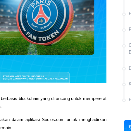
H
P
C
B
D
o berbasis blockchain yang dirancang untuk mempererat
a.
akan dalam aplikasi Socios.com untuk menghadirkan
ermain.