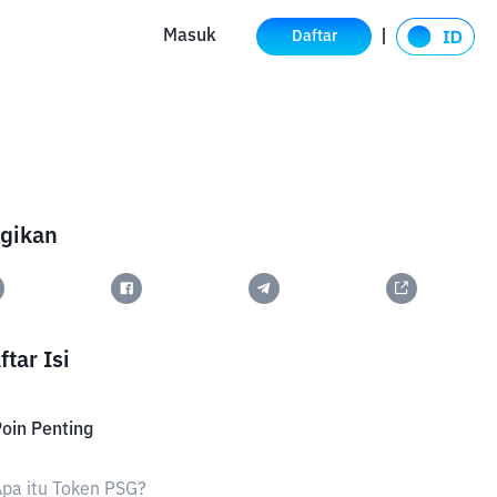
Masuk
Daftar
gikan
ftar Isi
oin Penting
pa itu Token PSG?