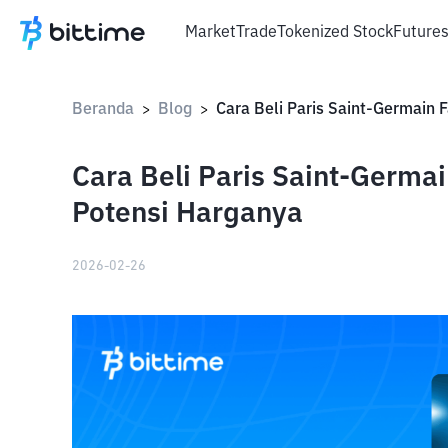
Market
Trade
Tokenized Stock
Future
Beranda
Blog
>
>
Cara Beli Paris Saint-Germa
Potensi Harganya
2026-02-26