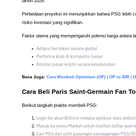
tahun 2026.
Perbedaan proyeksi ini menunjukkan bahwa PSG lebih coc
risiko investasi yang signifikan.
Faktor utama yang mempengaruhi potensi harga antara la
Adopsi fan token secara global
Performa klub di kompetisi besar
Kondisi pasar kripto secara keseluruhan
Baca Juga:
Cara Membeli Optimism (OP) | OP to IDR | 
Cara Beli Paris Saint-Germain Fan To
Berikut langkah praktis membeli PSG:
Login ke akun Bittime melalui aplikasi atau websit
Masuk ke menu Market untuk melihat daftar aset k
Cari PSG dan pilih pasangan perdagangan PSG/ID