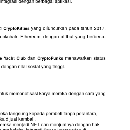
integrasi dengan berbagai aplikasi.
i 
 yang diluncurkan pada tahun 2017. 
CryptoKitties
i blockchain Ethereum, dengan atribut yang berbeda-
 dan 
 menawarkan status 
e Yacht Club
CryptoPunks
engan nilai sosial yang tinggi.
ntuk memonetisasi karya mereka dengan cara yang 
eka langsung kepada pembeli tanpa perantara, 
ka dijual kembali.
mereka menjadi NFT dan menjualnya dengan hak 
lam koleksi fotografi 
 di 