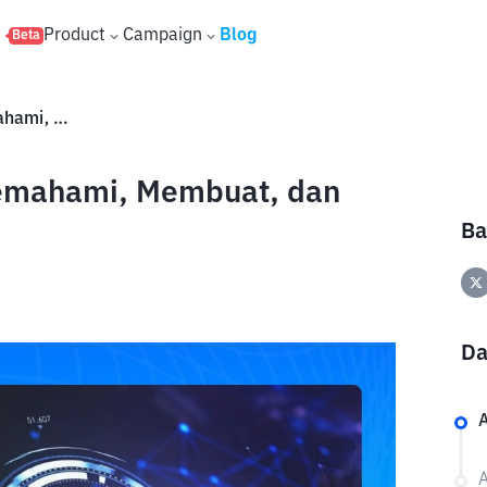
s
Product
Campaign
Blog
Beta
Apa Itu NFT? Cara Mudah Memahami, Membuat, dan Menjualnya
emahami, Membuat, dan
Ba
Da
A
A