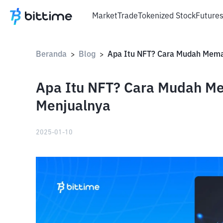
Market
Trade
Tokenized Stock
Future
Beranda
Blog
>
>
Apa Itu NFT? Cara Mudah M
Menjualnya
2025-01-10