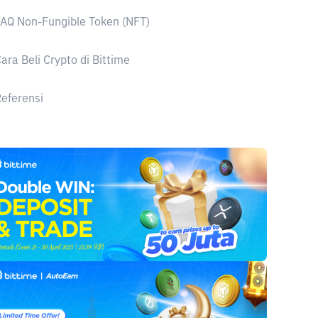
AQ Non-Fungible Token (NFT)
ara Beli Crypto di Bittime
eferensi