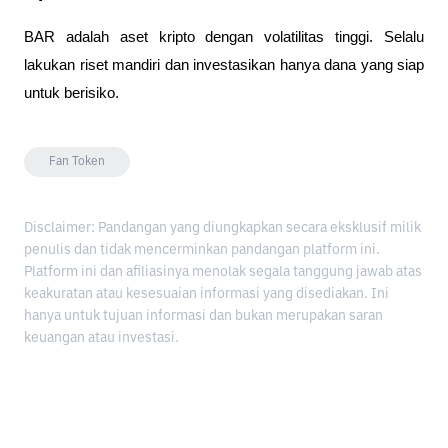
BAR adalah aset kripto dengan volatilitas tinggi. Selalu
lakukan riset mandiri dan investasikan hanya dana yang siap
untuk berisiko.
Fan Token
Disclaimer: Pandangan yang diungkapkan secara eksklusif milik
penulis dan tidak mencerminkan pandangan platform ini.
Platform ini dan afiliasinya menolak segala tanggung jawab atas
keakuratan atau kesesuaian informasi yang disediakan. Ini
hanya untuk tujuan informasi dan bukan merupakan saran
keuangan atau investasi.