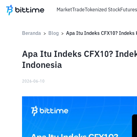
Market
Trade
Tokenized Stock
Future
Beranda
Blog
>
>
Apa Itu Indeks CFX10? Indek
Indonesia
2026-06-10