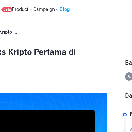
s
Product
Campaign
Blog
Beta
Apa Itu Indeks CFX10? Indeks Kripto Pertama di Indonesia
s Kripto Pertama di
Ba
Da
P
A