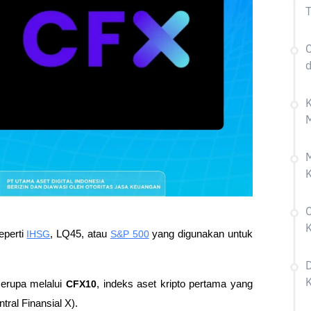
T
C
d
K
M
M
K
C
K
perti 
IHSG
, LQ45, atau 
S&P 500
 yang digunakan untuk 
D
K
serupa melalui 
CFX10
, indeks aset kripto pertama yang 
ral Finansial X).