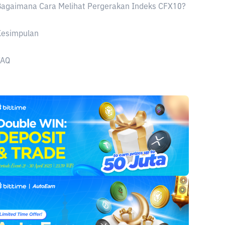
Bagaimana Cara Melihat Pergerakan Indeks CFX10?
Kesimpulan
FAQ