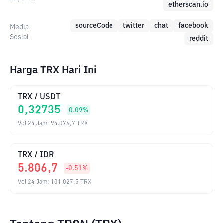
etherscan.io
sourceCode
twitter
chat
facebook
Media
Sosial
reddit
Harga TRX Hari Ini
TRX
/
USDT
0,32735
0.09
%
Vol 24 Jam
:
94.076,7
TRX
TRX
/
IDR
5.806,7
-0.51
%
Vol 24 Jam
:
101.027,5
TRX