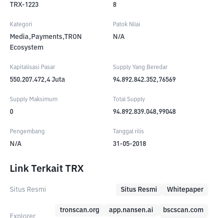
TRX-1223
8
Kategori
Patok Nilai
Media,Payments,TRON
N/A
Ecosystem
Kapitalisasi Pasar
Supply Yang Beredar
550.207.472,4
Juta
94.892.842.352,76569
Supply Maksimum
Total Supply
0
94.892.839.048,99048
Pengembang
Tanggal rilis
N/A
31-05-2018
Link Terkait TRX
Situs Resmi
Situs Resmi
Whitepaper
tronscan.org
app.nansen.ai
bscscan.com
Explorer