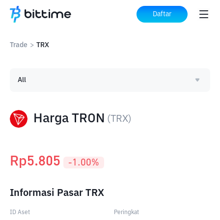
Daftar
Trade
>
TRX
All
Harga TRON
(
TRX
)
Rp
5.805
-1.00
%
Informasi Pasar TRX
ID Aset
Peringkat