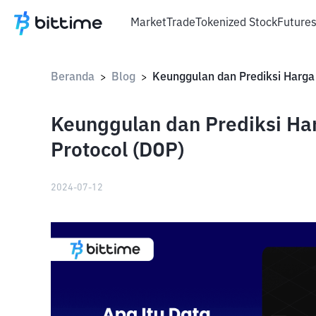
Market
Trade
Tokenized Stock
Future
Beranda
Blog
>
>
Keunggulan dan Prediksi Ha
Protocol (DOP)
2024-07-12