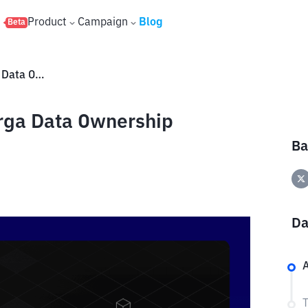
s
Product
Campaign
Blog
Beta
Keunggulan dan Prediksi Harga Data Ownership Protocol (DOP)
rga Data Ownership
Ba
Da
A
T