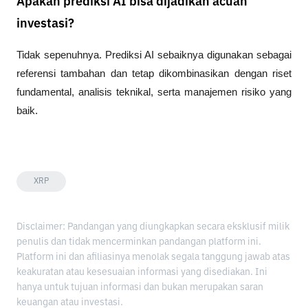
Apakah prediksi AI bisa dijadikan acuan
investasi?
Tidak sepenuhnya. Prediksi AI sebaiknya digunakan sebagai 
referensi tambahan dan tetap dikombinasikan dengan riset 
fundamental, analisis teknikal, serta manajemen risiko yang 
baik.
XRP
Disclaimer: Pandangan yang diungkapkan secara eksklusif milik
penulis dan tidak mencerminkan pandangan platform ini.
Platform ini dan afiliasinya menolak segala tanggung jawab atas
keakuratan atau kesesuaian informasi yang disediakan. Ini
hanya untuk tujuan informasi dan bukan merupakan saran
keuangan atau investasi.