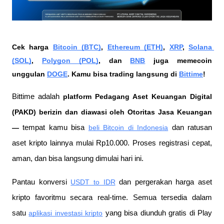
Cek harga 
Bitcoin (BTC)
, 
Ethereum (ETH)
, 
XRP
, 
Solana 
(SOL)
, 
Polygon (POL)
, dan 
BNB
 juga memecoin 
unggulan 
DOGE
. Kamu bisa trading langsung di 
Bittime
!
Bittime adalah
 platform Pedagang Aset Keuangan Digital 
(PAKD) berizin dan diawasi oleh Otoritas Jasa Keuangan 
—
 tempat kamu bisa
beli Bitcoin di Indonesia
 dan ratusan 
aset kripto lainnya mulai Rp10.000. Proses registrasi cepat, 
aman, dan bisa langsung dimulai hari ini.
Pantau konversi
USDT to IDR
 dan pergerakan harga aset 
kripto favoritmu secara real-time. Semua tersedia dalam 
satu
aplikasi investasi kripto
 yang bisa diunduh gratis di Play 