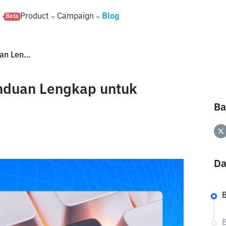
s
Product
Campaign
Blog
Beta
Cara Beli XRP di Bittime: Panduan Lengkap untuk Pemula
anduan Lengkap untuk
Ba
Da
B