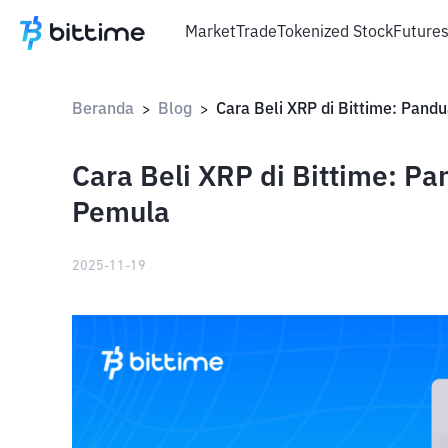
Market
Trade
Tokenized Stock
Future
Beranda
Blog
>
>
Cara Beli XRP di Bittime: P
Pemula
2025-11-19