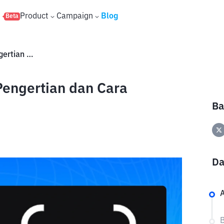
s
Product
Campaign
Blog
Beta
XRP Ledger (XRPL) Adalah: Pengertian dan Cara Kerjanya
Pengertian dan Cara
Ba
Da
A