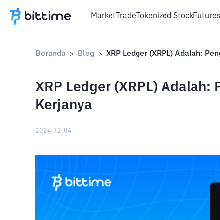
Market
Trade
Tokenized Stock
Future
Beranda
Blog
>
>
XRP Ledger (XRPL) Adalah: 
Kerjanya
2024-12-04