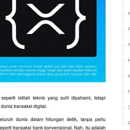
A
A
M
F
erti istilah teknis yang sulit dipahami, tetapi 
ia transaksi digital. 
C
uruh dunia dalam hitungan detik, tanpa perlu 
R
perti transaksi bank konvensional. Nah, itu adalah 