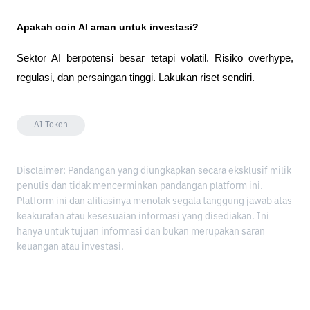
Apakah coin AI aman untuk investasi?
Sektor AI berpotensi besar tetapi volatil. Risiko overhype, 
regulasi, dan persaingan tinggi. Lakukan riset sendiri.
AI Token
Disclaimer: Pandangan yang diungkapkan secara eksklusif milik
penulis dan tidak mencerminkan pandangan platform ini.
Platform ini dan afiliasinya menolak segala tanggung jawab atas
keakuratan atau kesesuaian informasi yang disediakan. Ini
hanya untuk tujuan informasi dan bukan merupakan saran
keuangan atau investasi.