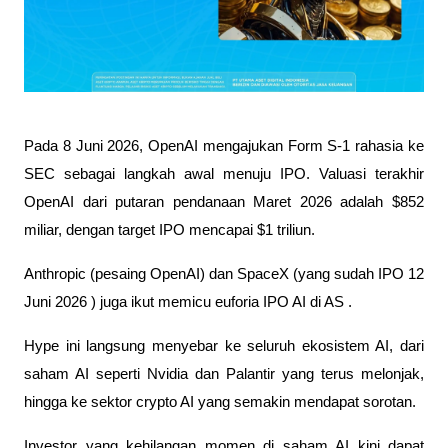
Pada 8 Juni 2026, OpenAI mengajukan Form S-1 rahasia ke 
SEC sebagai langkah awal menuju IPO. Valuasi terakhir 
OpenAI dari putaran pendanaan Maret 2026 adalah $852 
miliar, dengan target IPO mencapai $1 triliun. 
Anthropic (pesaing OpenAI) dan SpaceX (yang sudah IPO 12 
Juni 2026 ) juga ikut memicu euforia IPO AI di AS .
Hype ini langsung menyebar ke seluruh ekosistem AI, dari 
saham AI seperti Nvidia dan Palantir yang terus melonjak, 
hingga ke sektor crypto AI yang semakin mendapat sorotan. 
Investor yang kehilangan momen di saham AI kini dapat 