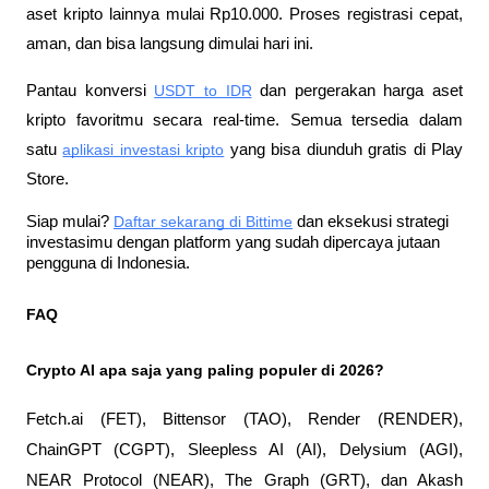
aset kripto lainnya mulai Rp10.000. Proses registrasi cepat, 
aman, dan bisa langsung dimulai hari ini.
Pantau konversi
USDT to IDR
 dan pergerakan harga aset 
kripto favoritmu secara real-time. Semua tersedia dalam 
satu
aplikasi investasi kripto
 yang bisa diunduh gratis di Play 
Store.
Siap mulai?
Daftar sekarang di Bittime
 dan eksekusi strategi 
investasimu dengan platform yang sudah dipercaya jutaan 
pengguna di Indonesia.
FAQ
Crypto AI apa saja yang paling populer di 2026?
Fetch.ai (FET), Bittensor (TAO), Render (RENDER), 
ChainGPT (CGPT), Sleepless AI (AI), Delysium (AGI), 
NEAR Protocol (NEAR), The Graph (GRT), dan Akash 