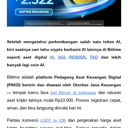
Setelah mengetahui perkembangan salah satu token AI, 
kini saatnya cari tahu crypto berbasis AI lainnya di Bittime 
seperti aset digital 
AI
, 
AGI
, 
RENDER
, 
TAO
 dan lebih 
banyak lagi coin AI. 
Bittime adalah
 platform Pedagang Aset Keuangan Digital 
(PAKD) berizin dan diawasi oleh Otoritas Jasa Keuangan 
—
 tempat kamu bisa
beli Bitcoin di Indonesia
 dan ratusan 
aset kripto lainnya mulai Rp10.000. Proses registrasi cepat, 
aman, dan bisa langsung dimulai hari ini.
Pantau konversi
USDT to IDR
 dan pergerakan harga aset 