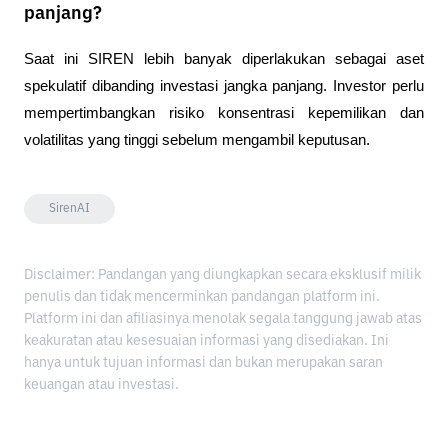
panjang?
Saat ini SIREN lebih banyak diperlakukan sebagai aset 
spekulatif dibanding investasi jangka panjang. Investor perlu 
mempertimbangkan risiko konsentrasi kepemilikan dan 
volatilitas yang tinggi sebelum mengambil keputusan.
SirenAI
Disclaimer: Pandangan yang diungkapkan secara eksklusif milik
penulis dan tidak mencerminkan pandangan platform ini.
Platform ini dan afiliasinya menolak segala tanggung jawab atas
keakuratan atau kesesuaian informasi yang disediakan. Ini
hanya untuk tujuan informasi dan bukan merupakan saran
keuangan atau investasi.