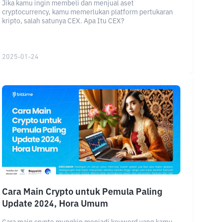
Jika kamu ingin membeli dan menjual aset
cryptocurrency, kamu memerlukan platform pertukaran
kripto, salah satunya CEX. Apa Itu CEX?
2025-01-24
Cara Main Crypto untuk Pemula Paling
Update 2024, Hora Umum