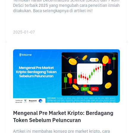
Temukan narasi Decentralized Science (DeSci) dan 7 koin
DeSci terbaik 2025 yang mengubah cara penelitian ilmiah
dilakukan. Baca selengkapnya di artikel ini!
2025-01-07
Mengenal Pre Market Kripto: Berdagang
Token Sebelum Peluncuran
Artikel ini membahas konsep pre market kripto, cara