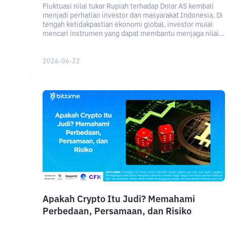
Fluktuasi nilai tukar Rupiah terhadap Dolar AS kembali
menjadi perhatian investor dan masyarakat Indonesia. Di
tengah ketidakpastian ekonomi global, investor mulai
mencari instrumen yang dapat membantu menjaga nilai
aset sekaligus memberikan diversifikasi portofolio,
selaras dengan ini President Director Bittime, Ronny
Prasetya, memandang tokenisasi aset global sebagai
2026-06-22
salah satu alternatif investasi di tengah volatilitas pasar.
Apakah Crypto Itu Judi? Memahami
Perbedaan, Persamaan, dan Risiko