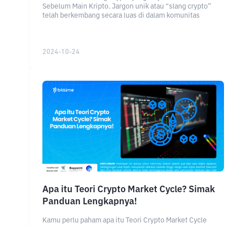
Sebelum Main Kripto. Jargon unik atau “slang crypto”
telah berkembang secara luas di dalam komunitas
2024-10-24
Apa itu Teori Crypto Market Cycle? Simak
Panduan Lengkapnya!
Kamu perlu paham apa itu Teori Crypto Market Cycle