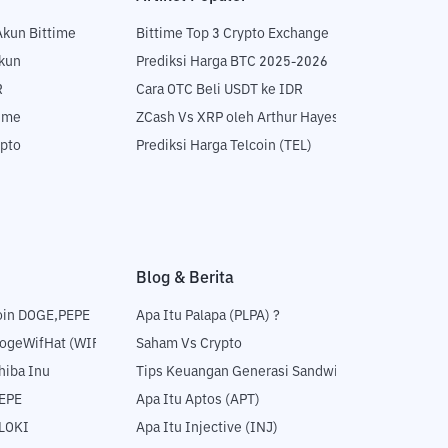
Akun Bittime
Bittime Top 3 Crypto Exchange
Akun
Prediksi Harga BTC 2025-2026
R
Cara OTC Beli USDT ke IDR
time
ZCash Vs XRP oleh Arthur Hayes
ypto
Prediksi Harga Telcoin (TEL)
Blog & Berita
oin DOGE,PEPE
Apa Itu Palapa (PLPA) ?
DogeWifHat (WIF)
Saham Vs Crypto
hiba Inu
Tips Keuangan Generasi Sandwich
PEPE
Apa Itu Aptos (APT)
FLOKI
Apa Itu Injective (INJ)