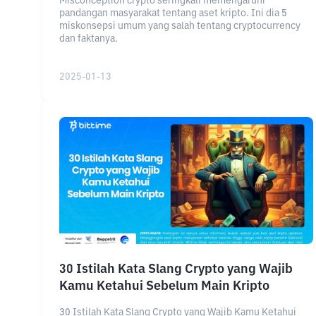
Misconception crypto seringkali memengaruhi
pandangan masyarakat tentang aset kripto. Ini dia 5
miskonsepsi umum yang salah tentang cryptocurrency
dan faktanya.
2025-01-13
30 Istilah Kata Slang Crypto yang Wajib
Kamu Ketahui Sebelum Main Kripto
30 Istilah Kata Slang Crypto yang Wajib Kamu Ketahui