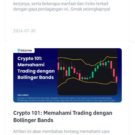
kerjanya, serta beberapa manfaat dan risiko terkait
dengan gaya perdagangan ini. Simak selengkapnya!
2024-07-30
Crypto 101: Memahami Trading dengan
Bollinger Bands
Artikel ini akan membahas tentang memahami cara