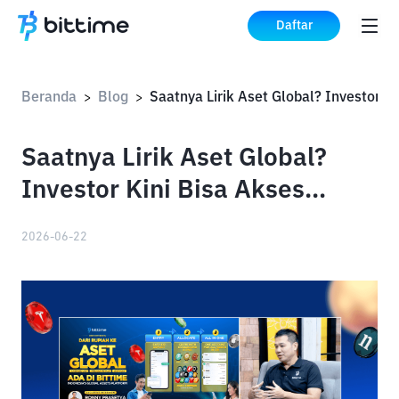
Daftar
Beranda
Blog
Saatnya Lirik 
>
>
Saatnya Lirik Aset Global?
Investor Kini Bisa Akses
Tokenisasi Aset Global Mulai
2026-06-22
Rp10.000 di Bittime