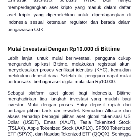
termasuk aset-aset berbasis RWA. Dan hanya 
memperdagangkan aset kripto yang masuk dalam daftar 
aset kripto yang diperbolehkan untuk diperdagangkan di 
Indonesia sesuai ketentuan regulator dan berada dalam 
pengawasan OJK.
Mulai Investasi Dengan Rp10.000 di Bittime
Lebih lanjut, untuk mulai berinvestasi, pengguna cukup 
mengunduh aplikasi Bittime, melakukan registrasi akun, 
menyelesaikan proses verifikasi identitas (KYC), kemudian 
melakukan deposit dana. Setelah itu, pengguna dapat mulai 
bertransaksi berbagai aset digital mulai dari Rp10.000.
Sebagai platform aset global bagi Indonesia, Bittime 
menghadirkan tiga langkah investasi yang mudah bagi 
investor. Mulai dengan proses 
Entry
 deposit rupiah dari 
berbagai pilihan bank dan e-wallet. Kemudian 
Allocate
 dan 
akses terhadap berbagai pilihan aset global tokenisasi US 
Dollar (USDT), Emas (XAUT), Tesla Tokenized Stock 
(TSLAX), Apple Tokenized Stock (AAPLX), SP500 Tokenized 
ETF (SPYX), dan Nasdaq Tokenized ETF (QQQX). Sehingga 