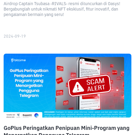
Airdrop Captain Tsubasa -RIVALS- resmi diluncurkan di Oasys!
Bergabunglah untuk nikmati NFT eksklusif, fitur inovatif, dan
pengalaman bermain yang seru!
2024-09-19
GoPlus Peringatkan Penipuan Mini-Program yang