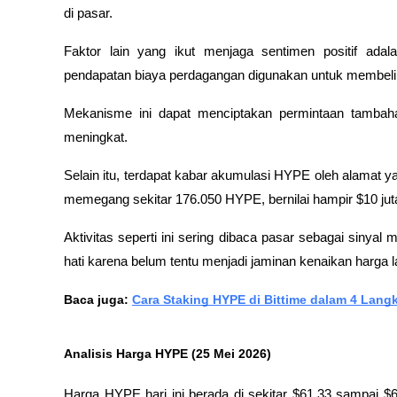
di pasar.
Faktor lain yang ikut menjaga sentimen positif ada
pendapatan biaya perdagangan digunakan untuk membeli 
Mekanisme ini dapat menciptakan permintaan tambahan,
meningkat.
Selain itu, terdapat kabar akumulasi HYPE oleh alamat ya
memegang sekitar 176.050 HYPE, bernilai hampir $10 juta
Aktivitas seperti ini sering dibaca pasar sebagai sinyal m
hati karena belum tentu menjadi jaminan kenaikan harga l
Baca juga: 
Cara Staking HYPE di Bittime dalam 4 Lan
Analisis Harga HYPE (25 Mei 2026)
Harga HYPE hari ini berada di sekitar $61,33 sampai $61