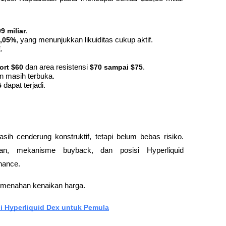
9 miliar
.
,05%
, yang menunjukkan likuiditas cukup aktif.
E
.
ort $60
 dan area resistensi 
$70 sampai $75
.
n masih terbuka.
5
 dapat terjadi.
 cenderung konstruktif, tetapi belum bebas risiko. 
gan, mekanisme 
buyback
, dan posisi Hyperliquid 
inance
. 
t menahan kenaikan harga.
i Hyperliquid Dex untuk Pemula