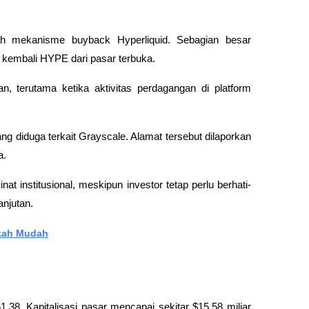
lah mekanisme 
buyback
 Hyperliquid. Sebagian besar 
kembali HYPE dari pasar terbuka. 
 terutama ketika aktivitas perdagangan di platform 
ng diduga terkait Grayscale. Alamat tersebut dilaporkan 
. 
inat institusional, meskipun investor tetap perlu berhati-
anjutan.
gkah Mudah
,38. Kapitalisasi pasar mencapai sekitar $15,58 miliar 