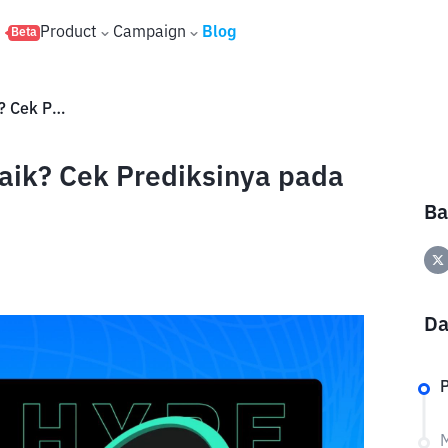
s
Product
Campaign
Blog
Beta
Akankah Harga HYPE Coin Naik? Cek Prediksinya pada Mei 2026
ik? Cek Prediksinya pada
Ba
Da
P
M