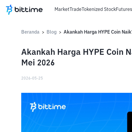
Market
Trade
Tokenized Stock
Future
Beranda
Blog
>
>
Akankah Harga HYPE Coin Na
Mei 2026
2026-05-25