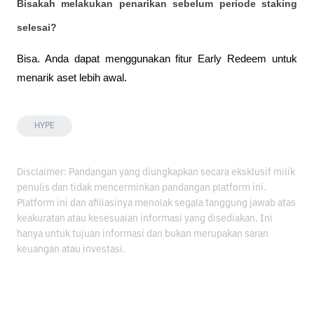
Bisakah melakukan penarikan sebelum periode staking 
selesai?
Bisa. Anda dapat menggunakan fitur Early Redeem untuk 
menarik aset lebih awal.
HYPE
Disclaimer: Pandangan yang diungkapkan secara eksklusif milik
penulis dan tidak mencerminkan pandangan platform ini.
Platform ini dan afiliasinya menolak segala tanggung jawab atas
keakuratan atau kesesuaian informasi yang disediakan. Ini
hanya untuk tujuan informasi dan bukan merupakan saran
keuangan atau investasi.