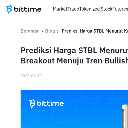
Market
Trade
Tokenized Stock
Future
Beranda
Blog
>
>
Prediksi Harga STBL Menuru
Breakout Menuju Tren Bullis
2025-09-30