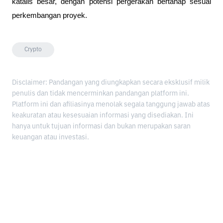
katalis besar, dengan potensi pergerakan bertahap sesuai 
perkembangan proyek.
Crypto
Disclaimer: Pandangan yang diungkapkan secara eksklusif milik
penulis dan tidak mencerminkan pandangan platform ini.
Platform ini dan afiliasinya menolak segala tanggung jawab atas
keakuratan atau kesesuaian informasi yang disediakan. Ini
hanya untuk tujuan informasi dan bukan merupakan saran
keuangan atau investasi.