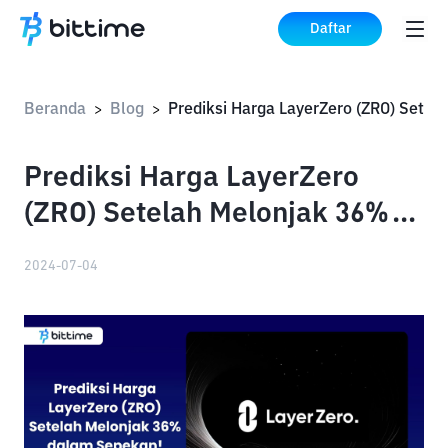
Daftar
Beranda
Blog
Pred
>
>
Prediksi Harga LayerZero
(ZRO) Setelah Melonjak 36%
dalam Sepekan!
2024-07-04