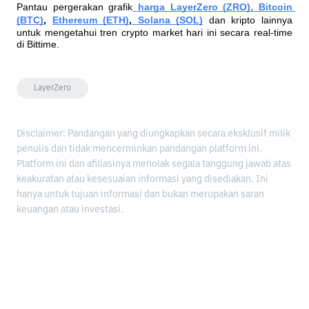
Pantau pergerakan grafik
harga LayerZero (ZRO), Bitcoin 
(BTC)
, 
Ethereum (ETH)
,
 Solana (SOL)
dan kripto lainnya 
untuk mengetahui tren crypto market hari ini secara real-time 
di Bittime.
LayerZero
Disclaimer: Pandangan yang diungkapkan secara eksklusif milik
penulis dan tidak mencerminkan pandangan platform ini.
Platform ini dan afiliasinya menolak segala tanggung jawab atas
keakuratan atau kesesuaian informasi yang disediakan. Ini
hanya untuk tujuan informasi dan bukan merupakan saran
keuangan atau investasi.