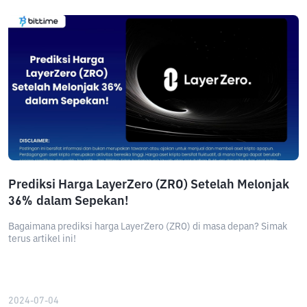
Prediksi Harga LayerZero (ZRO) Setelah Melonjak
36% dalam Sepekan!
Bagaimana prediksi harga LayerZero (ZRO) di masa depan? Simak
terus artikel ini!
2024-07-04