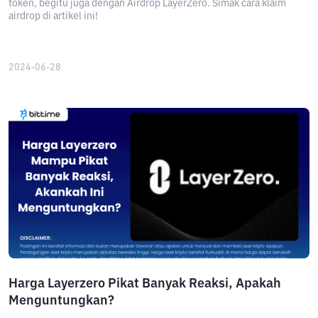
token, begitu juga dengan Airdrop LayerZero. Simak cara klaim
airdrop di artikel ini!
2024-06-28
Harga Layerzero Pikat Banyak Reaksi, Apakah
Menguntungkan?