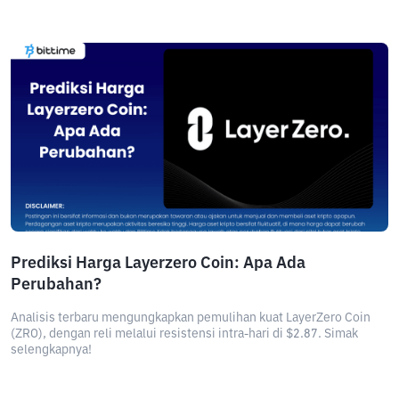
Prediksi Harga Layerzero Coin: Apa Ada
Perubahan?
Analisis terbaru mengungkapkan pemulihan kuat LayerZero Coin
(ZRO), dengan reli melalui resistensi intra-hari di $2.87. Simak
selengkapnya!