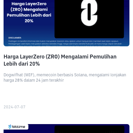
Harga LayerZero (ZRO) Mengalami Pemulihan
Lebih dari 20%
Dogwifhat (WIF), memecoin berbasis Solana, mengalami lonjakan
harga 28% dalam 24 jam terakhir
2024-07-07