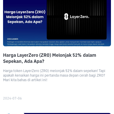
Harga LayerZero (ZRO) Melonjak 52% dalam
Sepekan, Ada Apa?
Harga token LayerZero (ZRO) melonjak 52% dalam sepekan! Tapi
apakah kenaikan harga ini pertanda masa depan cerah bagi ZRO?
Mari kita bahas di artikel ini!
2024-07-06