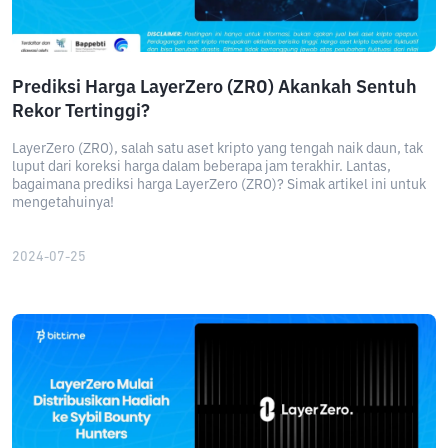
Prediksi Harga LayerZero (ZRO) Akankah Sentuh
Rekor Tertinggi?
LayerZero (ZRO), salah satu aset kripto yang tengah naik daun, tak
luput dari koreksi harga dalam beberapa jam terakhir. Lantas,
bagaimana prediksi harga LayerZero (ZRO)? Simak artikel ini untuk
mengetahuinya!
2024-07-25