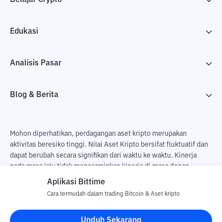
Edukasi
Analisis Pasar
Blog & Berita
Mohon diperhatikan, perdagangan aset kripto merupakan
aktivitas beresiko tinggi. Nilai Aset Kripto bersifat fluktuatif dan
dapat berubah secara signifikan dari waktu ke waktu. Kinerja
pada masa lalu tidak mencerminkan kinerja di masa depan.
Terdapat risiko kehilangan sebagai dampak dari membeli dan
Aplikasi Bittime
menjual aset kripto dan sepenuhnya keputusan independen dari
Cara termudah dalam trading Bitcoin & Aset kripto
pengguna. PT Utama Aset Digital Indonesia (Bittime) tidak
bertanggung jawab atas perubahan fluktuasi dari nilai tukar Aset
Unduh Sekarang
Kripto.