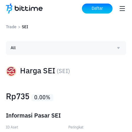
Daftar
Trade
>
SEI
All
Harga SEI
(
SEI
)
Rp
735
0.00
%
Informasi Pasar SEI
ID Aset
Peringkat