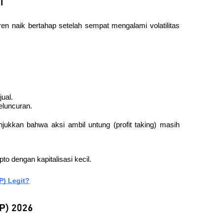
i
en naik bertahap setelah sempat mengalami volatilitas 
jual.
eluncuran.
kkan bahwa aksi ambil untung (profit taking) masih 
to dengan kapitalisasi kecil.
P) Legit?
P) 2026