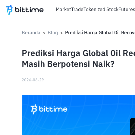
Market
Trade
Tokenized Stock
Future
Beranda
Blog
>
>
Prediksi Harga Global Oil R
Masih Berpotensi Naik?
2026-06-29