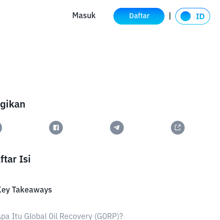
Masuk
Daftar
gikan
ftar Isi
Key Takeaways
pa Itu Global Oil Recovery (GORP)?