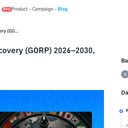
s
Product
Campaign
Blog
Beta
Prediksi Harga Global Oil Recovery (GORP) 2026–2030, Masih Berpotensi Naik?
ecovery (GORP) 2026–2030,
Ba
Da
A