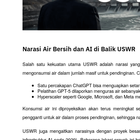
Narasi Air Bersih dan AI di Balik USWR
Salah satu kekuatan utama USWR adalah narasi yang s
mengonsumsi air dalam jumlah masif untuk pendinginan. C
Satu percakapan ChatGPT bisa menguapkan setara 
Pelatihan GPT-5 dilaporkan menguras air sebanyak
Hyperscaler seperti Google, Microsoft, dan Meta men
Konsumsi air ini diproyeksikan akan terus meningkat s
pengganti untuk air dalam proses pendinginan, sehingga na
USWR juga mengaitkan narasinya dengan proyek besar 
infrastruktur AI pada 2029). Beberapa lokasi proyek ini b