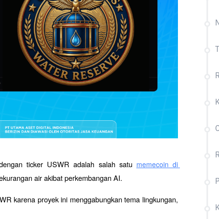
N
R
 dengan ticker USWR adalah salah satu 
memecoin di 
ekurangan air akibat perkembangan AI. 
USWR karena proyek ini menggabungkan tema lingkungan, 