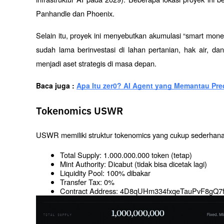
Panhandle dan Phoenix.
Selain itu, proyek ini menyebutkan akumulasi “smart money
sudah lama berinvestasi di lahan pertanian, hak air, da
menjadi aset strategis di masa depan.
Baca juga : 
Apa Itu zer0? AI Agent yang Memantau Pre
Tokenomics USWR
USWR memiliki struktur tokenomics yang cukup sederhana
Total Supply: 1.000.000.000 token (tetap)
Mint Authority: Dicabut (tidak bisa dicetak lagi)
Liquidity Pool: 100% dibakar
Transfer Tax: 0%
Contract Address: 4D8qUHm334fxqeTauPvF8g