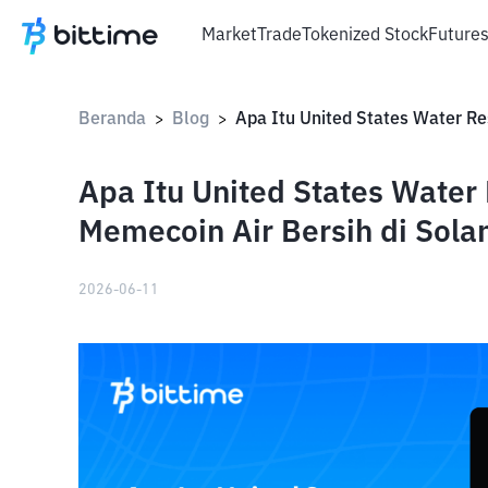
Market
Trade
Tokenized Stock
Future
Beranda
Blog
>
>
Apa Itu United States Wate
Memecoin Air Bersih di Sola
2026-06-11