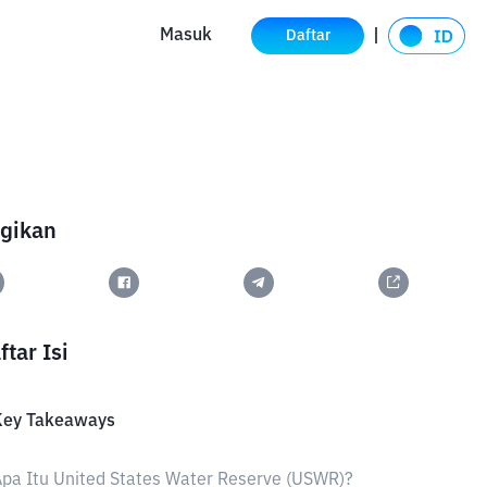
Masuk
Daftar
gikan
ftar Isi
Key Takeaways
pa Itu United States Water Reserve (USWR)?