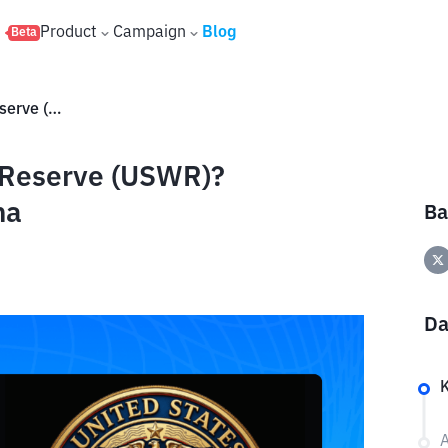
s
Product
Campaign
Blog
Beta
Apa Itu United States Water Reserve (USWR)? Memecoin Air Bersih di Solana
r Reserve (USWR)?
na
Ba
Da
A