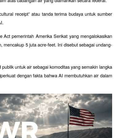
im atas cadangan air yang diamankan secara federal. 
“cultural receipt” atau tanda terima budaya untuk sumber 
I.
e Act
 pemerintah Amerika Serikat yang mengalokasikan 
, mencakup 5 juta acre-feet. Ini disebut sebagai undang-
 publik untuk air sebagai komoditas yang semakin langka 
 diperkuat dengan fakta bahwa AI membutuhkan air dalam 