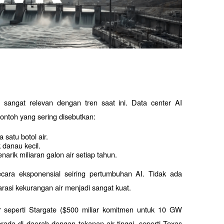
angat relevan dengan tren saat ini. Data center AI 
ontoh yang sering disebutkan:
satu botol air.
 danau kecil.
arik miliaran galon air setiap tahun.
ecara eksponensial seiring pertumbuhan AI. Tidak ada 
rasi kekurangan air menjadi sangat kuat.
seperti Stargate ($500 miliar komitmen untuk 10 GW 
erada di daerah dengan tekanan air tinggi, seperti Texas 