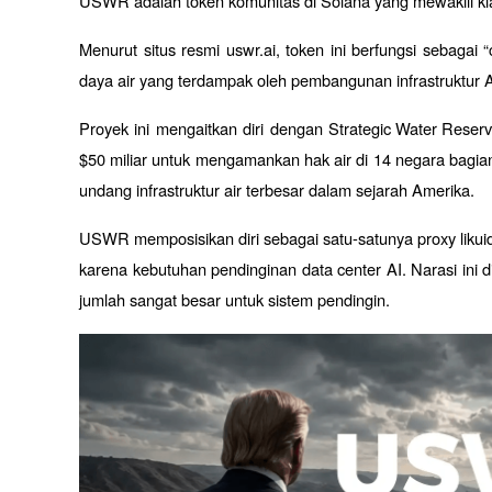
USWR adalah token komunitas di Solana yang mewakili kla
Menurut situs resmi uswr.ai, token ini berfungsi sebagai 
daya air yang terdampak oleh pembangunan infrastruktur A
Proyek ini mengaitkan diri dengan 
Strategic Water Reserv
$50 miliar untuk mengamankan hak air di 14 negara bagian
undang infrastruktur air terbesar dalam sejarah Amerika.
USWR memposisikan diri sebagai satu-satunya proxy likuid
karena kebutuhan pendinginan data center AI. Narasi ini
jumlah sangat besar untuk sistem pendingin.