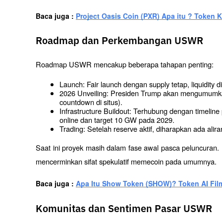
Baca juga : 
Project Oasis Coin (PXR) Apa itu ? Token K
Roadmap dan Perkembangan USWR
Roadmap USWR mencakup beberapa tahapan penting:
Launch: Fair launch dengan supply tetap, liquidity d
2026 Unveiling: Presiden Trump akan mengumumka
countdown di situs).
Infrastructure Buildout: Terhubung dengan timelin
online dan target 10 GW pada 2029.
Trading: Setelah reserve aktif, diharapkan ada alira
Saat ini proyek masih dalam fase awal pasca peluncuran. 
mencerminkan sifat spekulatif memecoin pada umumnya.
Baca juga : 
Apa Itu Show Token (SHOW)? Token AI Fil
Komunitas dan Sentimen Pasar USWR