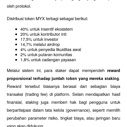
oleh protokol.
Distribusi token MYX terbagi sebagai berikut:
40% untuk insentif ekosistem
20% untuk kontributor inti
17,5% untuk investor
14,7% melalui airdrop
4% untuk penyedia likuiditas awal
2% untuk putaran komunitas
1,8% untuk cadangan yayasan
Melalui sistem ini, para staker dapat memperoleh 
reward 
. 
proporsional terhadap jumlah token yang mereka staking
Reward tersebut biasanya berasal dari sebagian biaya 
transaksi (trading fee) di platform. Selain mendapatkan hasil 
finansial, staking juga memberi hak bagi pengguna untuk 
berpartisipasi dalam tata kelola (governance), seperti memilih 
perubahan parameter risiko, tingkat biaya, atau jaringan baru 
yang akan didukung.