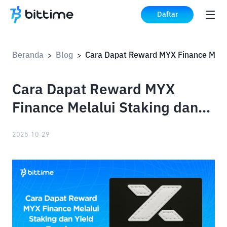
Daftar
Beranda
Blog
>
>
Cara Dapat Reward MYX
Finance Melalui Staking dan
Yield Farming
2025-10-29