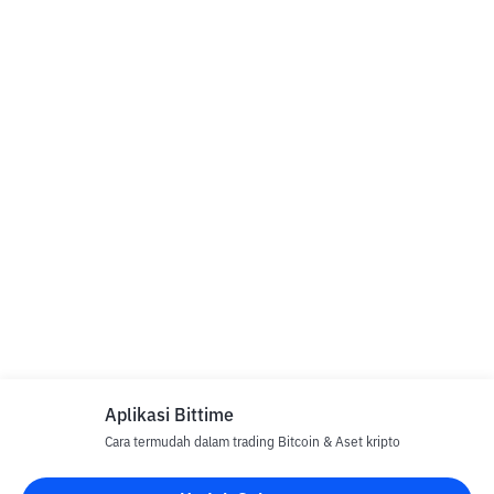
Aplikasi Bittime
Cara termudah dalam trading Bitcoin & Aset kripto