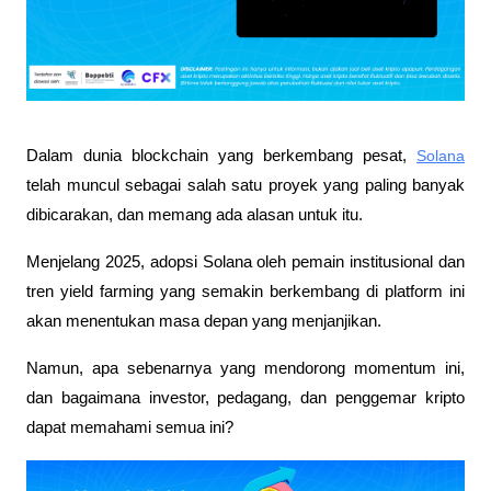
Dalam dunia blockchain yang berkembang pesat, 
Solana
telah muncul sebagai salah satu proyek yang paling banyak 
dibicarakan, dan memang ada alasan untuk itu. 
Menjelang 2025, adopsi Solana oleh pemain institusional dan 
tren yield farming yang semakin berkembang di platform ini 
akan menentukan masa depan yang menjanjikan. 
Namun, apa sebenarnya yang mendorong momentum ini, 
dan bagaimana investor, pedagang, dan penggemar kripto 
dapat memahami semua ini?