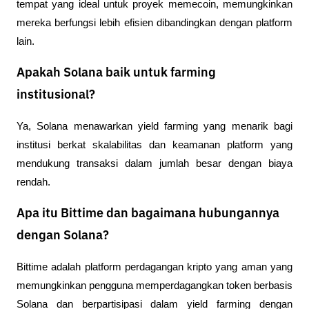
tempat yang ideal untuk proyek memecoin, memungkinkan 
mereka berfungsi lebih efisien dibandingkan dengan platform 
lain.
Apakah Solana baik untuk farming
institusional?
Ya, Solana menawarkan yield farming yang menarik bagi 
institusi berkat skalabilitas dan keamanan platform yang 
mendukung transaksi dalam jumlah besar dengan biaya 
rendah.
Apa itu Bittime dan bagaimana hubungannya
dengan Solana?
Bittime adalah platform perdagangan kripto yang aman yang 
memungkinkan pengguna memperdagangkan token berbasis 
Solana dan berpartisipasi dalam yield farming dengan 