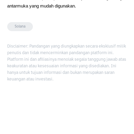
antarmuka yang mudah digunakan.
Solana
Disclaimer: Pandangan yang diungkapkan secara eksklusif milik
penulis dan tidak mencerminkan pandangan platform ini.
Platform ini dan afiliasinya menolak segala tanggung jawab atas
keakuratan atau kesesuaian informasi yang disediakan. Ini
hanya untuk tujuan informasi dan bukan merupakan saran
keuangan atau investasi.