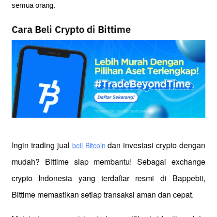
semua orang.
Cara Beli Crypto di Bittime
Ingin trading jual
 dan investasi crypto dengan 
beli Bitcoin
mudah? Bittime siap membantu! Sebagai exchange 
crypto Indonesia yang terdaftar resmi di Bappebti, 
Bittime memastikan setiap transaksi aman dan cepat.