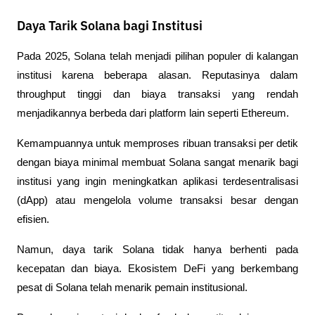
Daya Tarik Solana bagi Institusi
Pada 2025, Solana telah menjadi pilihan populer di kalangan 
institusi karena beberapa alasan. Reputasinya dalam 
throughput tinggi dan biaya transaksi yang rendah 
menjadikannya berbeda dari platform lain seperti Ethereum. 
Kemampuannya untuk memproses ribuan transaksi per detik 
dengan biaya minimal membuat Solana sangat menarik bagi 
institusi yang ingin meningkatkan aplikasi terdesentralisasi 
(dApp) atau mengelola volume transaksi besar dengan 
efisien.
Namun, daya tarik Solana tidak hanya berhenti pada 
kecepatan dan biaya. Ekosistem DeFi yang berkembang 
pesat di Solana telah menarik pemain institusional. 