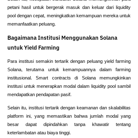
petani hasil untuk bergerak masuk dan keluar dari liquidity 
pool dengan cepat, meningkatkan kemampuan mereka untuk 
memanfaatkan peluang.
Bagaimana Institusi Menggunakan Solana
untuk Yield Farming
Para institusi semakin tertarik dengan peluang yield farming 
Solana, terutama untuk kemampuannya dalam farming 
institusional. Smart contracts di Solana memungkinkan 
institusi untuk menerapkan modal dalam liquidity pool sambil 
mendapatkan pendapatan pasif. 
Selain itu, institusi tertarik dengan keamanan dan skalabilitas 
platform ini, yang memastikan bahwa jumlah modal yang 
besar dapat dipindahkan tanpa khawatir tentang 
keterlambatan atau biaya tinggi.