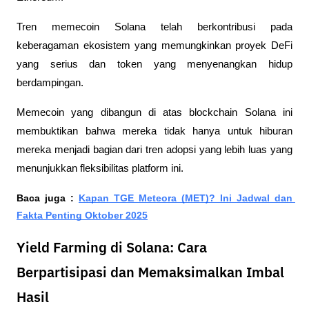
Tren memecoin Solana telah berkontribusi pada 
keberagaman ekosistem yang memungkinkan proyek DeFi 
yang serius dan token yang menyenangkan hidup 
berdampingan. 
Memecoin yang dibangun di atas blockchain Solana ini 
membuktikan bahwa mereka tidak hanya untuk hiburan 
mereka menjadi bagian dari tren adopsi yang lebih luas yang 
menunjukkan fleksibilitas platform ini.
Baca juga : 
Kapan TGE Meteora (MET)? Ini Jadwal dan 
Fakta Penting Oktober 2025
Yield Farming di Solana: Cara
Berpartisipasi dan Memaksimalkan Imbal
Hasil