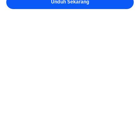
Unduh Sekarang
Blog Bittime