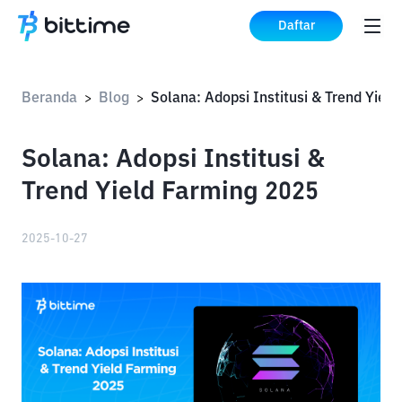
Daftar
Beranda
Blog
>
>
Solana: Adopsi Institusi &
Trend Yield Farming 2025
2025-10-27