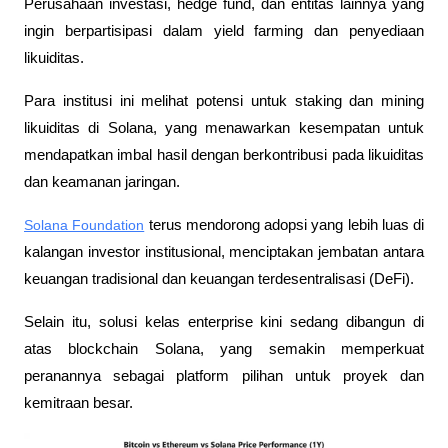
Perusahaan investasi, hedge fund, dan entitas lainnya yang 
ingin berpartisipasi dalam yield farming dan penyediaan 
likuiditas. 
Para institusi ini melihat potensi untuk staking dan mining 
likuiditas di Solana, yang menawarkan kesempatan untuk 
mendapatkan imbal hasil dengan berkontribusi pada likuiditas 
dan keamanan jaringan.
Solana Foundation
 terus mendorong adopsi yang lebih luas di 
kalangan investor institusional, menciptakan jembatan antara 
keuangan tradisional dan keuangan terdesentralisasi (DeFi). 
Selain itu, solusi kelas enterprise kini sedang dibangun di 
atas blockchain Solana, yang semakin memperkuat 
peranannya sebagai platform pilihan untuk proyek dan 
kemitraan besar.