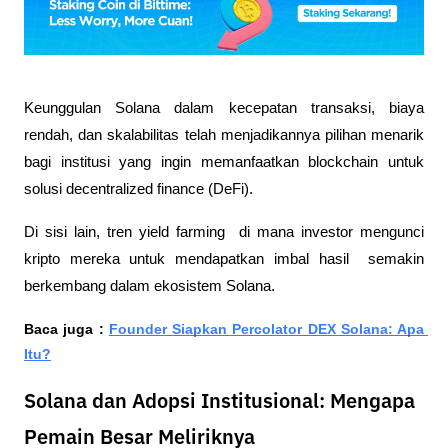
Keunggulan Solana dalam kecepatan transaksi, biaya 
rendah, dan skalabilitas telah menjadikannya pilihan menarik 
bagi institusi yang ingin memanfaatkan blockchain untuk 
solusi decentralized finance (DeFi). 
Di sisi lain, tren yield farming  di mana investor mengunci 
kripto mereka untuk mendapatkan imbal hasil  semakin 
berkembang dalam ekosistem Solana. 
Baca juga : 
Founder Siapkan Percolator DEX Solana: Apa 
Itu?
Solana dan Adopsi Institusional: Mengapa
Pemain Besar Meliriknya