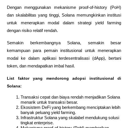
Dengan menggunakan mekanisme proof-of-history (PoH) 
dan skalabilitas yang tinggi, Solana memungkinkan institusi 
untuk menerapkan modal dalam strategi yield farming 
dengan risiko relatif rendah. 
Semakin berkembangnya Solana, semakin besar 
kemampuan para pemain institusional untuk menerapkan 
modal ke dalam aplikasi terdesentralisasi (dApp), bertani 
token, dan mendapatkan imbal hasil.
List faktor yang mendorong adopsi institusional di 
Solana:
Transaksi cepat dan biaya rendah menjadikan Solana 
menarik untuk transaksi besar.
Ekosistem DeFi yang berkembang menciptakan lebih 
banyak peluang yield farming.
Infrastruktur Solana yang skalabel mendukung solusi 
tingkat enterprise.
Mekanisme proof-of-history (PoH) memberikan 