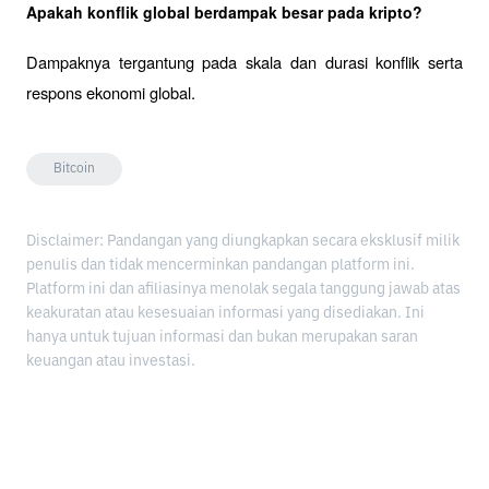
Apakah konflik global berdampak besar pada kripto?
Dampaknya tergantung pada skala dan durasi konflik serta 
respons ekonomi global.
Bitcoin
Disclaimer: Pandangan yang diungkapkan secara eksklusif milik
penulis dan tidak mencerminkan pandangan platform ini.
Platform ini dan afiliasinya menolak segala tanggung jawab atas
keakuratan atau kesesuaian informasi yang disediakan. Ini
hanya untuk tujuan informasi dan bukan merupakan saran
keuangan atau investasi.