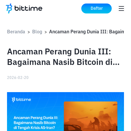
Daftar
Beranda
Blog
Ancam
>
>
Ancaman Perang Dunia III:
Bagaimana Nasib Bitcoin di
Tengah Krisis AS-Iran?
2026-02-20