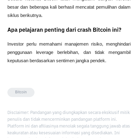
besar dan beberapa kali berhasil mencatat pemulihan dalam 
siklus berikutnya.
Apa pelajaran penting dari crash Bitcoin ini?
Investor perlu memahami manajemen risiko, menghindari 
penggunaan leverage berlebihan, dan tidak mengambil 
keputusan berdasarkan sentimen jangka pendek.
Bitcoin
Disclaimer: Pandangan yang diungkapkan secara eksklusif milik
penulis dan tidak mencerminkan pandangan platform ini.
Platform ini dan afiliasinya menolak segala tanggung jawab atas
keakuratan atau kesesuaian informasi yang disediakan. Ini