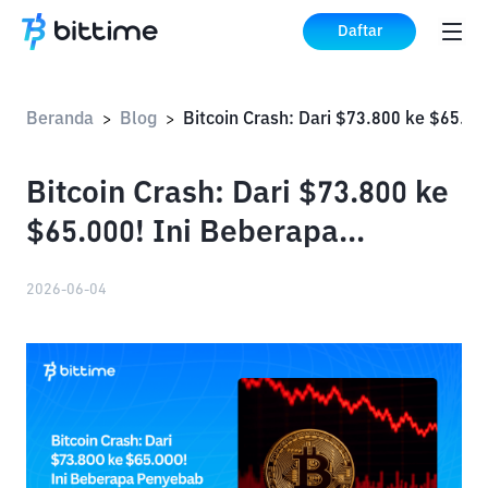
Daftar
Beranda
Blog
>
>
Bitcoin Crash: Dari $73.800 ke
$65.000! Ini Beberapa
Penyebab Jatuh Paling Parah
2026-06-04
Tahun Ini