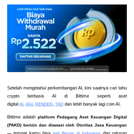
Setelah mengetahui perkembangan AI, kini saatnya cari tahu 
crypto berbasis AI di Bittime seperti aset 
digital 
AI
, 
AGI
, 
RENDER
, 
TAO
 dan lebih banyak lagi coin AI. 
Bittime adalah
 platform Pedagang Aset Keuangan Digital 
(PAKD) berizin dan diawasi oleh Otoritas Jasa Keuangan 
—
 tempat kamu bisa
beli Bitcoin di Indonesia
 dan ratusan 