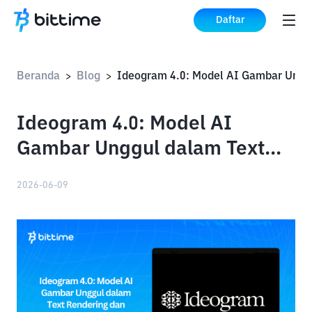
Daftar
Beranda
Blog
Ideog
>
>
Ideogram 4.0: Model AI
Gambar Unggul dalam Text
Rendering dan Layout Control
2026-06-09