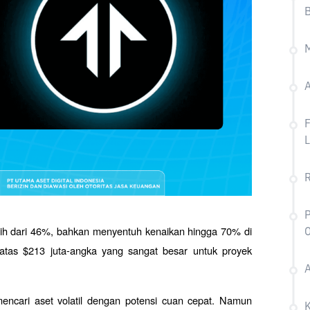
B
A
F
L
R
P
bih dari 46%, bahkan menyentuh kenaikan hingga 70% di 
O
atas $213 juta-angka yang sangat besar untuk proyek 
A
encari aset volatil dengan potensi cuan cepat. Namun 