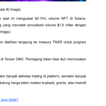
ate AI Image) 
n saat ini menguasai 60-70% volume NFT di Solana. 
ing yang mencatat annualized volume $7,5 miliar dengan 
minggu). 
or dialirkan langsung ke treasury TNSR untuk program 
 di Tensor DAO. Pemegang token bisa ikut memutuskan 
in banyak aktivitas trading di platform, semakin banyak 
kung harga token melalui buyback, grants, atau insentif 
 Juni 2026?