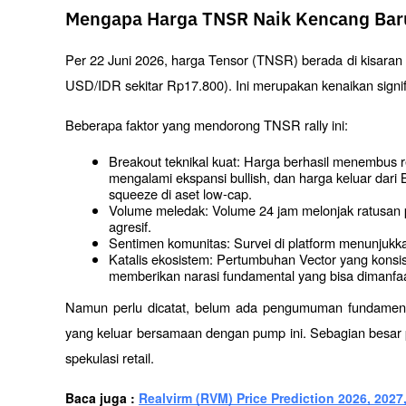
Mengapa Harga TNSR Naik Kencang Baru
Per 22 Juni 2026, harga Tensor (TNSR) berada di kisara
USD/IDR sekitar Rp17.800). Ini merupakan kenaikan signifi
Beberapa faktor yang mendorong TNSR rally ini:
Breakout teknikal kuat: Harga berhasil menembus
mengalami ekspansi bullish, dan harga keluar dari B
squeeze di aset low-cap.
Volume meledak: Volume 24 jam melonjak ratusan
agresif.
Sentimen komunitas: Survei di platform menunjukka
Katalis ekosistem: Pertumbuhan Vector yang konsi
memberikan narasi fundamental yang bisa dimanfa
Namun perlu dicatat, belum ada pengumuman fundamental
yang keluar bersamaan dengan pump ini. Sebagian besar
spekulasi retail.
Baca juga : 
Realvirm (RVM) Price Prediction 2026, 2027