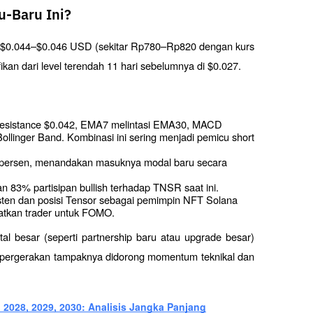
-Baru Ini?
n $0.044–$0.046 USD (sekitar Rp780–Rp820 dengan kurs 
kan dari level terendah 11 hari sebelumnya di $0.027.
 resistance $0.042, EMA7 melintasi EMA30, MACD 
ollinger Band. Kombinasi ini sering menjadi pemicu short 
 persen, menandakan masuknya modal baru secara 
n 83% partisipan bullish terhadap TNSR saat ini.
sten dan posisi Tensor sebagai pemimpin NFT Solana 
atkan trader untuk FOMO.
 besar (seperti partnership baru atau upgrade besar) 
 pergerakan tampaknya didorong momentum teknikal dan 
, 2028, 2029, 2030: Analisis Jangka Panjang