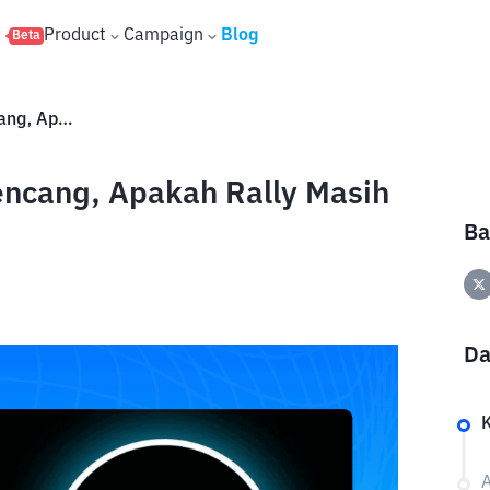
s
Product
Campaign
Blog
Beta
Harga Tensor (TNSR) Naik Kencang, Apakah Rally Masih Berlanjut?
encang, Apakah Rally Masih
Ba
Da
A