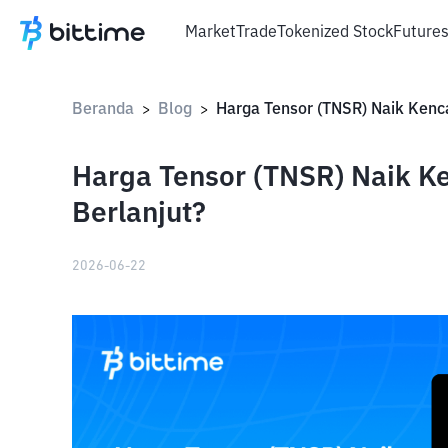
Market
Trade
Tokenized Stock
Future
Beranda
Blog
>
>
Harga Tensor (TNSR) Naik K
Berlanjut?
2026-06-22