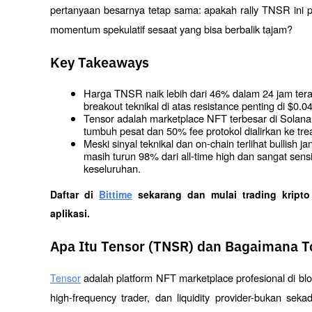
pertanyaan besarnya tetap sama: apakah rally TNSR ini p
momentum spekulatif sesaat yang bisa berbalik tajam?
Key Takeaways
Harga TNSR naik lebih dari 46% dalam 24 jam tera
breakout teknikal di atas resistance penting di $0.0
Tensor adalah marketplace NFT terbesar di Solana
tumbuh pesat dan 50% fee protokol dialirkan ke tr
Meski sinyal teknikal dan on-chain terlihat bullish ja
masih turun 98% dari all-time high dan sangat sens
keseluruhan.
Daftar di
Bittime
 sekarang dan mulai trading kript
aplikasi. 
Apa Itu Tensor (TNSR) dan Bagaimana To
 adalah platform NFT marketplace profesional di blo
Tensor
high-frequency trader, dan liquidity provider-bukan seka