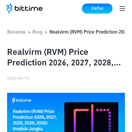
Daftar
Beranda
Blog
>
>
Realvirm (RVM) Price
Prediction 2026, 2027, 2028,
2029, 2030: Analisis Jangka
2026-06-18
Panjang