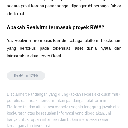
secara pasti karena pasar sangat dipengaruhi berbagai faktor 
eksternal.
Apakah Realvirm termasuk proyek RWA?
Ya. Realvirm memposisikan diri sebagai platform blockchain 
yang berfokus pada tokenisasi aset dunia nyata dan 
infrastruktur data terverifikasi.
RealVirm (RVM)
Disclaimer: Pandangan yang diungkapkan secara eksklusif milik
penulis dan tidak mencerminkan pandangan platform ini.
Platform ini dan afiliasinya menolak segala tanggung jawab atas
keakuratan atau kesesuaian informasi yang disediakan. Ini
hanya untuk tujuan informasi dan bukan merupakan saran
keuangan atau investasi.