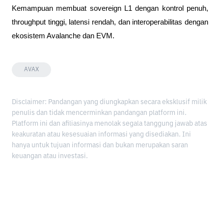
Kemampuan membuat sovereign L1 dengan kontrol penuh, 
throughput tinggi, latensi rendah, dan interoperabilitas dengan 
ekosistem Avalanche dan EVM.
AVAX
Disclaimer: Pandangan yang diungkapkan secara eksklusif milik
penulis dan tidak mencerminkan pandangan platform ini.
Platform ini dan afiliasinya menolak segala tanggung jawab atas
keakuratan atau kesesuaian informasi yang disediakan. Ini
hanya untuk tujuan informasi dan bukan merupakan saran
keuangan atau investasi.