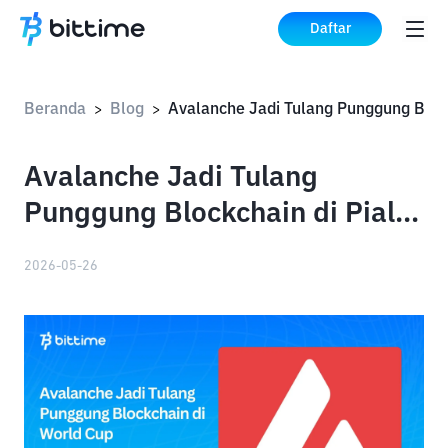
Daftar
Beranda
Blog
Aval
>
>
Avalanche Jadi Tulang
Punggung Blockchain di Piala
Dunia
2026-05-26