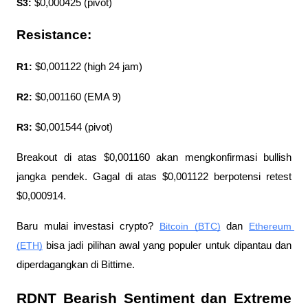
S3:
 $0,000425 (pivot)
Resistance:
R1:
 $0,001122 (high 24 jam)
R2:
 $0,001160 (EMA 9)
R3:
 $0,001544 (pivot)
Breakout di atas $0,001160 akan mengkonfirmasi bullish 
jangka pendek. Gagal di atas $0,001122 berpotensi retest 
$0,000914.
Baru mulai investasi crypto? 
Bitcoin (BTC)
 dan 
Ethereum 
(ETH)
 bisa jadi pilihan awal yang populer untuk dipantau dan 
diperdagangkan di Bittime.
RDNT Bearish Sentiment dan Extreme 