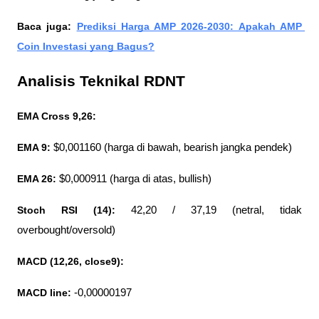
Baca juga: 
Prediksi Harga AMP 2026-2030: Apakah AMP 
Coin Investasi yang Bagus?
Analisis Teknikal RDNT
EMA Cross 9,26:
EMA 9:
 $0,001160 (harga di bawah, bearish jangka pendek)
EMA 26:
 $0,000911 (harga di atas, bullish)
Stoch RSI (14):
 42,20 / 37,19 (netral, tidak 
overbought/oversold)
MACD (12,26, close9):
MACD line:
 -0,00000197