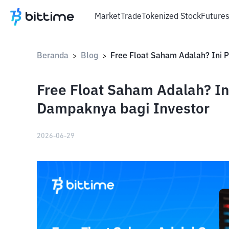
Market
Trade
Tokenized Stock
Future
Beranda
Blog
>
>
Free Float Saham Adalah? In
Dampaknya bagi Investor
2026-06-29