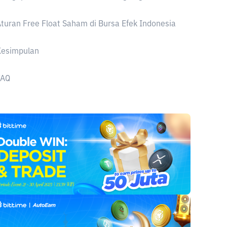
turan Free Float Saham di Bursa Efek Indonesia
Kesimpulan
FAQ