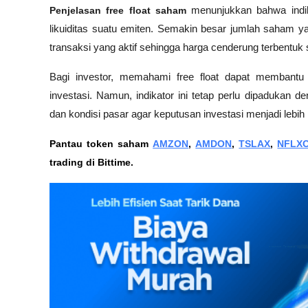
Penjelasan free float saham
 menunjukkan bahwa indik
likuiditas suatu emiten. Semakin besar jumlah saham yan
transaksi yang aktif sehingga harga cenderung terbentuk s
Bagi investor, memahami free float dapat membantu
investasi. Namun, indikator ini tetap perlu dipadukan d
dan kondisi pasar agar keputusan investasi menjadi lebih
Pantau token saham 
AMZON
, 
AMDON
, 
TSLAX
, 
NFLX
trading di Bittime.