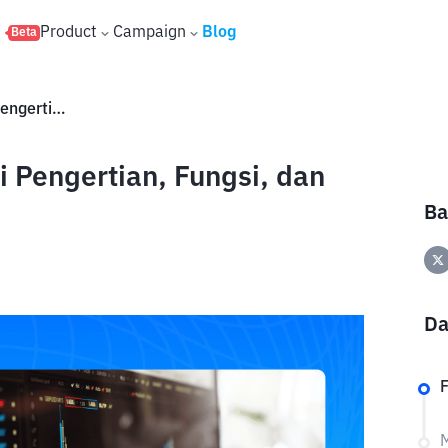
s
Product
Campaign
Blog
Beta
Free Float Saham Adalah? Ini Pengertian, Fungsi, dan Dampaknya bagi Investor
i Pengertian, Fungsi, dan
Ba
Da
M