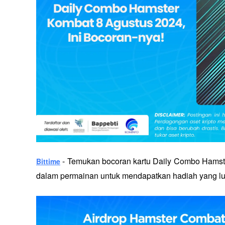
 - Temukan bocoran kartu Daily Combo Hamste
Bittime
dalam permainan untuk mendapatkan hadiah yang lu