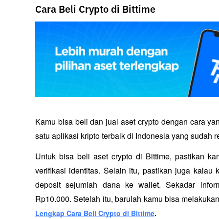
Cara Beli Crypto di Bittime
Kamu bisa beli dan jual aset crypto dengan cara ya
satu aplikasi kripto terbaik di Indonesia yang sudah r
Untuk bisa beli aset crypto di Bittime, pastikan k
verifikasi identitas. Selain itu, pastikan juga ka
deposit sejumlah dana ke wallet. Sekadar inform
Rp10.000. Setelah itu, barulah kamu bisa melakukan 
Lengkap Cara Beli Crypto di Bittime
. 