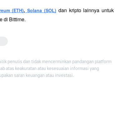
dan kripto lainnya untuk 
reum (ETH)
,
 Solana (SOL)
 di Bittime.
milik penulis dan tidak mencerminkan pandangan platform
awab atas keakuratan atau kesesuaian informasi yang
upakan saran keuangan atau investasi.