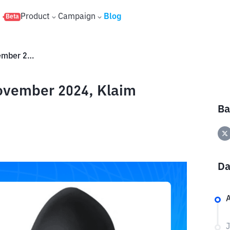
s
Product
Campaign
Blog
Beta
Daily Combo Agent 301 29 November 2024, Klaim Sekarang!
ovember 2024, Klaim
Ba
Da
A