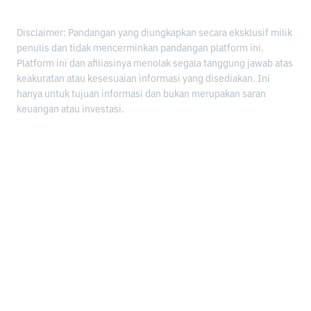
Disclaimer: Pandangan yang diungkapkan secara eksklusif milik
penulis dan tidak mencerminkan pandangan platform ini.
Platform ini dan afiliasinya menolak segala tanggung jawab atas
keakuratan atau kesesuaian informasi yang disediakan. Ini
hanya untuk tujuan informasi dan bukan merupakan saran
keuangan atau investasi.