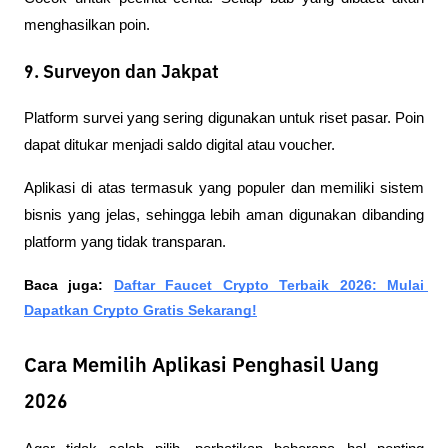
menghasilkan poin.
9. Surveyon dan Jakpat
Platform survei yang sering digunakan untuk riset pasar. Poin 
dapat ditukar menjadi saldo digital atau voucher.
Aplikasi di atas termasuk yang populer dan memiliki sistem 
bisnis yang jelas, sehingga lebih aman digunakan dibanding 
platform yang tidak transparan.
Baca juga: 
Daftar Faucet Crypto Terbaik 2026: Mulai 
Dapatkan Crypto Gratis Sekarang!
Cara Memilih Aplikasi Penghasil Uang
2026