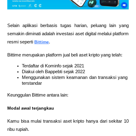
Selain aplikasi berbasis tugas harian, peluang lain yang 
semakin diminati adalah investasi aset digital melalui platform 
resmi seperti 
Bittime
.
Bittime merupakan platform jual beli aset kripto yang telah:
Terdaftar di Kominfo sejak 2021
Diakui oleh Bappebti sejak 2022
Menggunakan sistem keamanan dan transaksi yang 
terstandar
Keunggulan Bittime antara lain:
Modal awal terjangkau
Kamu bisa mulai transaksi aset kripto hanya dari sekitar 10 
ribu rupiah.