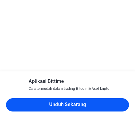
Aplikasi Bittime
Cara termudah dalam trading Bitcoin & Aset kripto
Unduh Sekarang