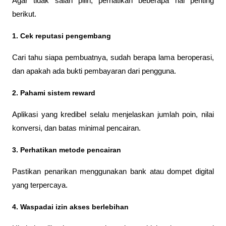
Agar tidak salah pilih, perhatikan beberapa hal penting 
berikut.
1. Cek reputasi pengembang
Cari tahu siapa pembuatnya, sudah berapa lama beroperasi, 
dan apakah ada bukti pembayaran dari pengguna.
2. Pahami sistem reward
Aplikasi yang kredibel selalu menjelaskan jumlah poin, nilai 
konversi, dan batas minimal pencairan.
3. Perhatikan metode pencairan
Pastikan penarikan menggunakan bank atau dompet digital 
yang terpercaya.
4. Waspadai izin akses berlebihan