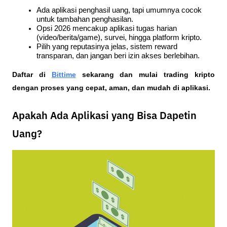
Ada aplikasi penghasil uang, tapi umumnya cocok 
untuk tambahan penghasilan.
Opsi 2026 mencakup aplikasi tugas harian 
(video/berita/game), survei, hingga platform kripto.
Pilih yang reputasinya jelas, sistem reward 
transparan, dan jangan beri izin akses berlebihan.
Daftar di
Bittime
 sekarang dan mulai trading kripto 
dengan proses yang cepat, aman, dan mudah di aplikasi. 
Apakah Ada Aplikasi yang Bisa Dapetin
Uang?