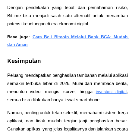
Dengan pendekatan yang tepat dan pemahaman risiko, 
Bittime bisa menjadi salah satu alternatif untuk menambah 
potensi keuntungan di era ekonomi digital.
Baca juga: 
Cara Beli Bitcoin Melalui Bank BCA: Mudah 
dan Aman
Kesimpulan
Peluang mendapatkan penghasilan tambahan melalui aplikasi 
semakin terbuka lebar di 2026. Mulai dari membaca berita, 
menonton video, mengisi survei, hingga 
investasi digital
, 
semua bisa dilakukan hanya lewat smartphone. 
Namun, penting untuk tetap selektif, memahami sistem kerja 
aplikasi, dan tidak mudah tergiur janji penghasilan besar. 
Gunakan aplikasi yang jelas legalitasnya dan jalankan secara 