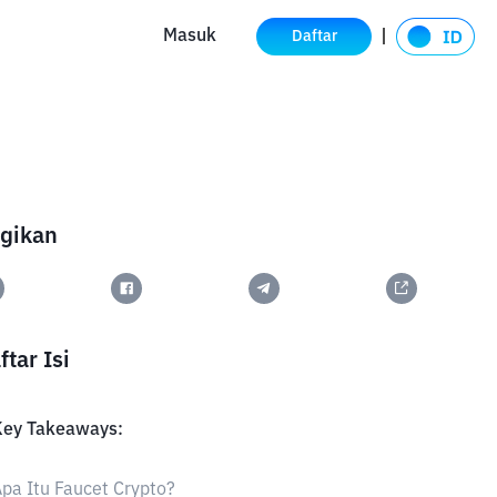
Masuk
Daftar
gikan
ftar Isi
Key Takeaways:
pa Itu Faucet Crypto?