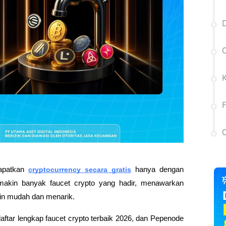
D
C
C
apatkan 
cryptocurrency secara gratis
 hanya dengan 
makin banyak faucet crypto yang hadir, menawarkan 
kin mudah dan menarik.
 daftar lengkap faucet crypto terbaik 2026, dan Pepenode 