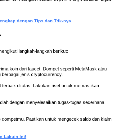
Lengkap dengan Tips dan Trik-nya
?
engikuti langkah-langkah berikut:
ma koin dari faucet. Dompet seperti MetaMask atau 
berbagai jenis cryptocurrency.
t terbaik di atas. Lakukan riset untuk memastikan 
 hadiah dengan menyelesaikan tugas-tugas sederhana 
ke dompetmu. Pastikan untuk mengecek saldo dan klaim 
n Lakuin Ini!