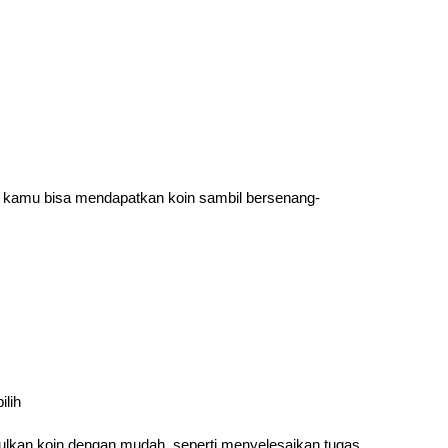
 kamu bisa mendapatkan koin sambil bersenang-
ilih
kan koin dengan mudah, seperti menyelesaikan tugas 