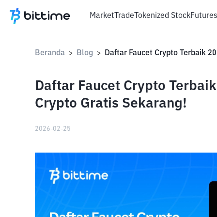
Market
Trade
Tokenized Stock
Future
Beranda
Blog
>
>
Daftar Faucet Crypto Terbai
Crypto Gratis Sekarang!
2026-02-25