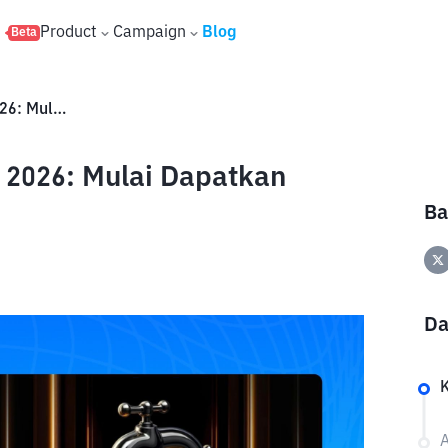
s
Product
Campaign
Blog
Beta
Daftar Faucet Crypto Terbaik 2026: Mulai Dapatkan Crypto Gratis Sekarang!
k 2026: Mulai Dapatkan
Ba
Da
A