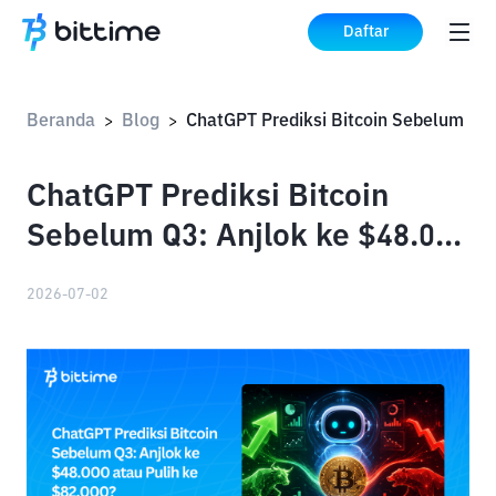
Daftar
Beranda
Blog
>
>
ChatGPT Prediksi Bitcoin
Sebelum Q3: Anjlok ke $48.000
atau Pulih ke $82.000?
2026-07-02