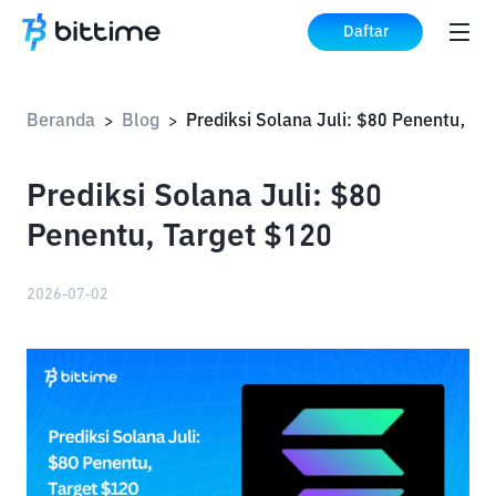
Daftar
Beranda
Blog
Pre
>
>
Prediksi Solana Juli: $80
Penentu, Target $120
2026-07-02