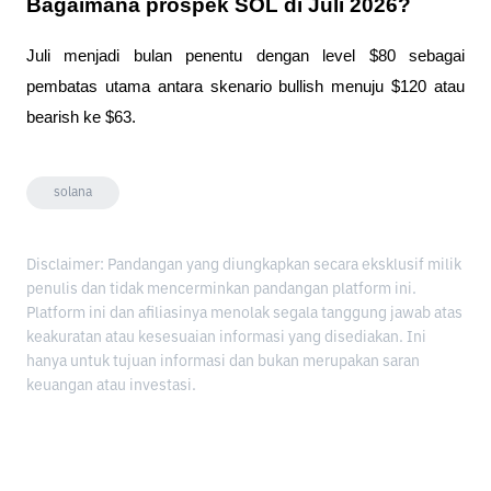
Bagaimana prospek SOL di Juli 2026?
Juli menjadi bulan penentu dengan level $80 sebagai 
pembatas utama antara skenario bullish menuju $120 atau 
bearish ke $63.
solana
Disclaimer: Pandangan yang diungkapkan secara eksklusif milik
penulis dan tidak mencerminkan pandangan platform ini.
Platform ini dan afiliasinya menolak segala tanggung jawab atas
keakuratan atau kesesuaian informasi yang disediakan. Ini
hanya untuk tujuan informasi dan bukan merupakan saran
keuangan atau investasi.