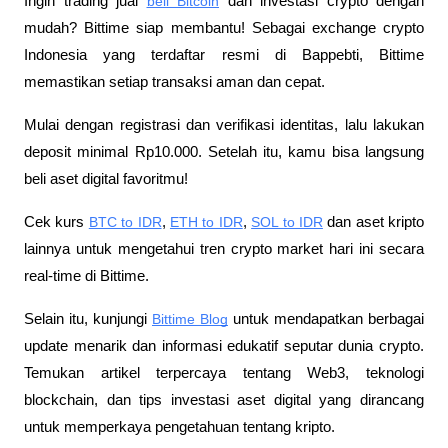
Ingin trading jual 
beli Bitcoin
 dan investasi crypto dengan 
mudah? Bittime siap membantu! Sebagai exchange crypto 
Indonesia yang terdaftar resmi di Bappebti, Bittime 
memastikan setiap transaksi aman dan cepat.
Mulai dengan registrasi dan verifikasi identitas, lalu lakukan 
deposit minimal Rp10.000. Setelah itu, kamu bisa langsung 
beli aset digital favoritmu!
Cek kurs 
BTC to IDR
, 
ETH to IDR
, 
SOL to IDR
 dan aset kripto 
lainnya untuk mengetahui tren crypto market hari ini secara 
real-time di Bittime.
Selain itu, kunjungi 
Bittime Blog
 untuk mendapatkan berbagai 
update menarik dan informasi edukatif seputar dunia crypto. 
Temukan artikel terpercaya tentang Web3, teknologi 
blockchain, dan tips investasi aset digital yang dirancang 
untuk memperkaya pengetahuan tentang kripto.