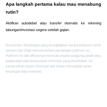
Apa langkah pertama kalau mau menabung
rutin?
Aktifkan autodebet atau transfer otomatis ke rekening
tabungan/investasi segera setelah gajian.
Disclaimer: Pandangan yang diungkapkan secara eksklusif milik
penulis dan tidak mencerminkan pandangan platform ini.
Platform ini dan afiliasinya menolak segala tanggung jawab atas
keakuratan atau kesesuaian informasi yang disediakan. Ini
hanya untuk tujuan informasi dan bukan merupakan saran
keuangan atau investasi.